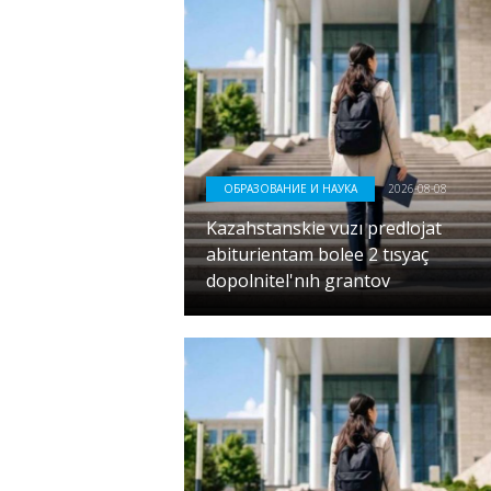
ОБРАЗОВАНИЕ И НАУКА
2026-08-08
Kazahstanskie vuzı predlojat
abiturientam bolee 2 tısyaç
dopolnitel'nıh grantov