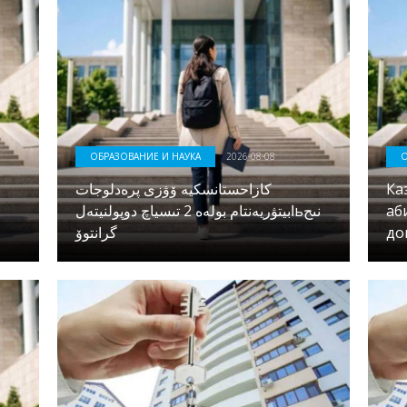
ОБРАЗОВАНИЕ И НАУКА
2026-08-08
О
كازاحستانسكيە ۆۋزى پرەدلوجات
Ка
ابيتۋريەنتام بولەە 2 تىسياچ دوپولنيتەلьنىح
аб
گرانتوۆ
до