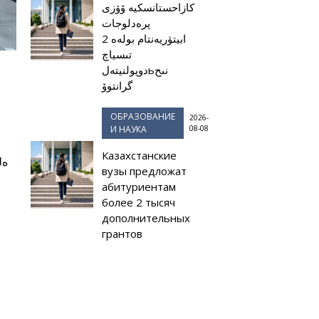
كازاحستانسكيە ۆۋزى
پرەدلوجات
ابيتۋريەنتام بولەە 2
تىسياچ
دوپولنيتەلьنىح
گرانتوۆ
ОБРАЗОВАНИЕ
2026-
И НАУКА
08-08
Казахстанские
вузы предложат
абитуриентам
более 2 тысяч
дополнительных
грантов