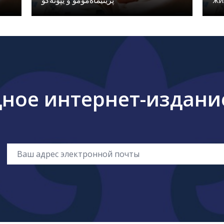
پرينيماەمومۋ ۆ يپوتەكۋ
жи
ое интернет-издание 