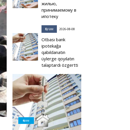
жилью,
принимаемому в
ипотеку
Қоғам
2026-08-08
Otbası bank
ipotekağa
qabıldanatın
üylerge qoyılatın
talaptardı özgertti
Қоғам
2026-08-08