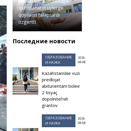
Otbası bank ipotekağa
qabıldanatın üylerge
qoyılatın talaptardı
özgertti
Последние новости
ОБРАЗОВАНИЕ
2026-
И НАУКА
08-08
Kazahstanskie vuzı
predlojat
abiturientam bolee
2 tısyaç
dopolnitel'nıh
grantov
ОБРАЗОВАНИЕ
2026-
И НАУКА
08-08