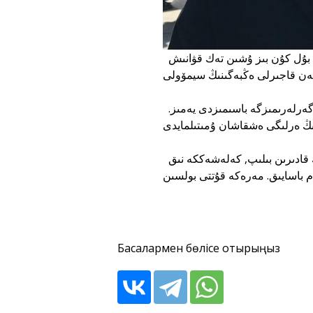
بۇگىن — ەلىمىزدىڭ تاريحىنداعى ەڭ قاستەرلى مەرەكەلەردىڭ بىرى. بۇل كۇن بىز ۇشىن تەك قۋانىش
سۇراپىل سوعىستا وتانىن قورعاپ, بىزگە بەيبىت كۇن سىيلاعان ارداگەرلەرىمىزگە باسىمىزدى يەمىز.
ەلىمىزدىڭ اسپانى ارقاشان اشىق, ىرگەمىز بۇتىن بولسىن! بەيبىتشىلىكتىڭ قادىرىن بىلىپ, كەلەشەككە نىق
Басқалармен бөлісе отырыңыз