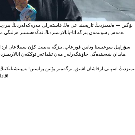
ەمەس, سونىمەن بىرگە اتا-بابالارىمىزدىڭ تەڭدەسسىز ەرلىگى مەن قاجىرلى ەڭبەگىنىڭ سيمۆولى.
مايدان شەبىندەگى جاۋىنگەرلەر مەن تىلدا تەر توككەن انالارىمىزدىڭ ەرلىگى ەشقاشان ۇمىتىلمايدى.
قادام باسايىق. مەرەكە قۇتتى بولسىن!