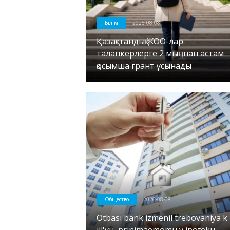
Білім
2026-08-08
Қазақстандық ЖОО-лар
талапкерлерге 2 мыңнан астам
қосымша грант ұсынады
Общество
2026-08-08
Otbası bank izmenil trebovaniya k