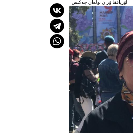
ۇرپاققا ۇران بولعان جەڭىس!