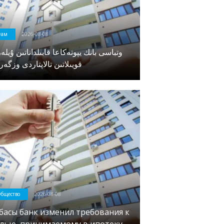
оғам
2026-08-08
وتباسى بانك يپوتەكاعا قابىلداناتىن ۇيلە
قويىلاتىن تالاپتاردى وزگەر
бщество
2026-08-08
басы банк изменил требования к