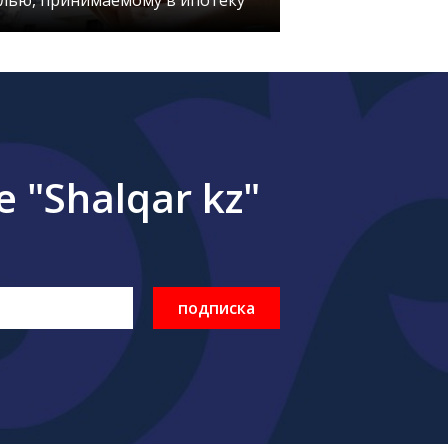
лью, принимаемому в ипотеку
"Shalqar kz"
подписка