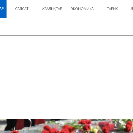
АР
САЯСАТ
ЖАҢАЛЫҚТАР
ЭКОНОМИКА
ТАРИХ
Д
:
ۇرپاققا!