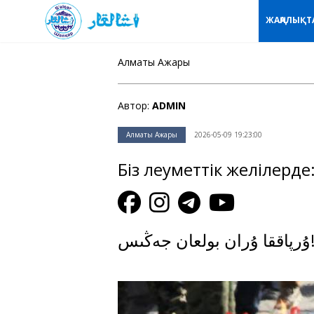
ЖАҢАЛЫҚТ
Алматы Ажары
Автор:
ADMIN
Алматы Ажары
2026-05-09 19:23:00
Біз әлеуметтік желілерде
 ۇران بولعان جەڭىس