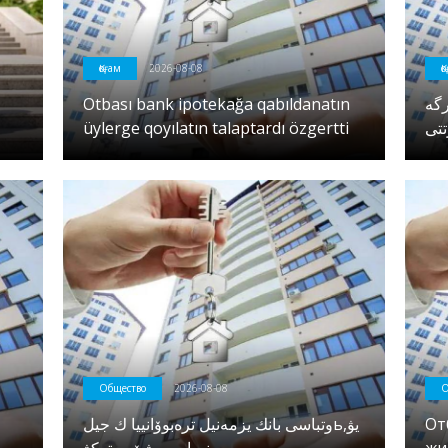
Қоғам
2026-08-08
Қ
Otbası bank ipotekağa qabıldanatın
رگە
üylerge qoyılatın talaptardı özgertti
تتى
Общество
2026-08-08
О
وتباسى بانك يزمەنيل ترەبوۆانييا ك جيلьيۋ,
От