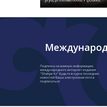
jil'yu, prinimaemomu v ipoteku
Международн
Подписка на важную информацию
международного интернет-издания
"Shalqar kz" Будьте в курсе последних
новостей Ваша электронная почта
подписаться