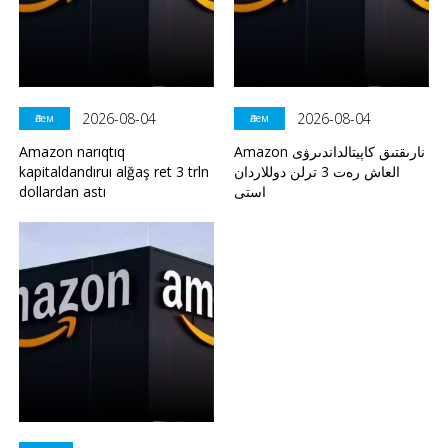
2026-08-04
2026-08-04
Әлем
Әлем
Amazon narıqtıq
Amazon نارىقتىق كاپيتالداندىرۋى
kapitaldandıruı alğaş ret 3 trln
العاش رەت 3 ترلن دوللاردان
dollardan astı
استى