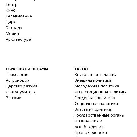
Театр
Кино
Телевидение
Цирк
Эстрада
Медиа
Архитектура
ОБРАЗОВАНИЕ И НАУКА
САЯСАТ
Психология
Внутренняя политика
Астрономия
Внешняя политика
Царство разума
Молодежная политика
Статус учителя
Инвестиционная политика
Резюме
Гендерная политика
Социальная политика
Власть и политика
Государственные органы
Назначения и
освобождения
Права человека