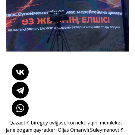
Qazaqtıñ biregey twlğası, körnekti aqın, memleket
jäne qogam qayratkeri Oljas Omarwlı Süleymenovtiñ