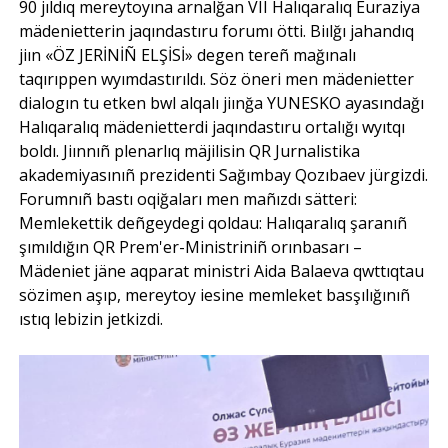
90 jıldıq mereytoyına arnalğan VII Halıqaralıq Euraziya
mädenietterin jaqındastıru forumı ötti. Biılğı jahandıq
jiın «ÖZ JERİNİÑ ELŞİSİ» degen tereñ mağınalı
taqırıppen wyımdastırıldı. Söz öneri men mädenietter
dialogın tu etken bwl alqalı jiınğa YUNESKO ayasındağı
Halıqaralıq mädenietterdi jaqındastıru ortalığı wyıtqı
boldı. Jiınnıñ plenarlıq mäjilisin QR Jurnalistika
akademiyasınıñ prezidenti Sağımbay Qozıbaev jürgizdi.
Forumnıñ bastı oqiğaları men mañızdı sätteri:
Memlekettik deñgeydegi qoldau: Halıqaralıq şaranıñ
şımıldığın QR Prem'er-Ministriniñ orınbasarı –
Mädeniet jäne aqparat ministri Aida Balaeva qwttıqtau
sözimen aşıp, mereytoy iesine memleket basşılığınıñ
ıstıq lebizin jetkizdi.