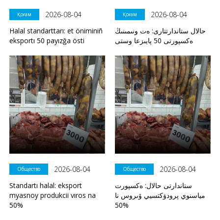
2026-08-04
2026-08-04
Қоғам
Қоғам
Halal standarttarı: et öniminiñ
حالال ستاندارتتارى: ەت ونىمىنىڭ
eksportı 50 payızğa östi
ەكسپورتى 50 پايىزعا وستى
2026-08-04
2026-08-04
Общество
Общество
Standartı halal: eksport
ستاندارتى حالال: ەكسپورت
myasnoy produkcii vıros na
مياسنوي پرودۋكتسيي ۆىروس نا
50%
50%