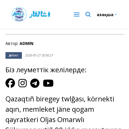
Қазақша
Әдебиет
Автор:
ADMIN
Әдебиет
2026-05-27 20:56:27
Біз әлеуметтік желілерде:
Qazaqtıñ biregey twlğası, körnekti
aqın, memleket jäne qogam
qayratkeri Oljas Omarwlı