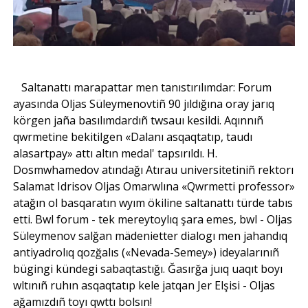
Saltanattı marapattar men tanıstırılımdar: Forum
ayasında Oljas Süleymenovtiñ 90 jıldığına oray jarıq
körgen jaña basılımdardıñ twsauı kesildi. Aqınnıñ
qwrmetine bekitilgen «Dalanı asqaqtatıp, taudı
alasartpay» attı altın medal' tapsırıldı. H.
Dosmwhamedov atındağı Atırau universitetiniñ rektorı
Salamat Idrisov Oljas Omarwlına «Qwrmetti professor»
atağın ol basqaratın wyım ökiline saltanattı türde tabıs
etti. Bwl forum - tek mereytoylıq şara emes, bwl - Oljas
Süleymenov salğan mädenietter dialogı men jahandıq
antiyadrolıq qozğalıs («Nevada-Semey») ideyalarınıñ
bügingi kündegi sabaqtastığı. Ğasırğa juıq uaqıt boyı
wltınıñ ruhın asqaqtatıp kele jatqan Jer Elşisi - Oljas
ağamızdıñ toyı qwttı bolsın!