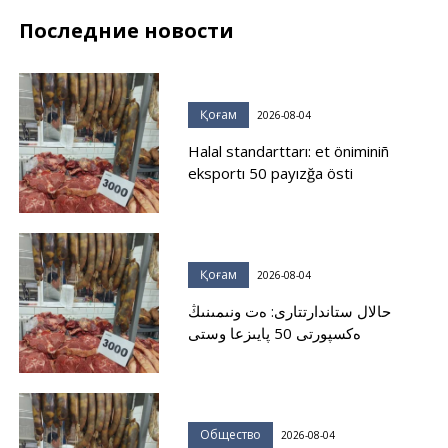
Последние новости
Қоғам
2026-08-04
Halal standarttarı: et öniminiñ
eksportı 50 payızğa östi
Қоғам
2026-08-04
حالال ستاندارتتارى: ەت ونىمىنىڭ
ەكسپورتى 50 پايىزعا وستى
Общество
2026-08-04