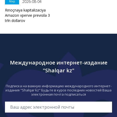
2026-08-04
Мир
Rınoçnaya kapitalizaciya
Amazon vpervıe prevısila 3
trln dollarov
Международное интернет-издание
"Shalqar kz"
Подписка на важную информацию международного интернет-
издания "Shalqar kz" Будьте в курсе последних новостей Ваша
электронная почта подписаться