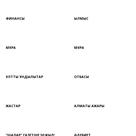
ФИНАНСЫ
ҚЫЛМЫС
МҰРА
МҰРА
ҰЛТТЫҚ ҚҰНДЫЛЫҚТАР
ОТБАСЫ
ЖАСТАР
АЛМАТЫ АЖАРЫ
"ШАЛҚАР" ГАЗЕТІНЕ 50 ЖЫЛ!
ӘДЕБИЕТ