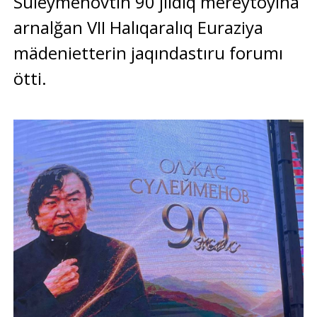
Süleymenovtiñ 90 jıldıq mereytoyına
arnalğan VII Halıqaralıq Euraziya
mädenietterin jaqındastıru forumı
ötti.