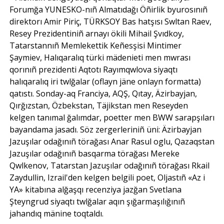
Forumğa YUNESKO-nıñ Almatıdağı Öñirlik byurosınıñ
direktorı Amir Piriç, TÜRKSOY Bas hatşısı Swltan Raev,
Resey Prezidentiniñ arnayı ökili Mihail Şvıdkoy,
Tatarstannıñ Memlekettik Keñesşisi Mintimer
Şaymiev, Halıqaralıq türki mädenieti men mwrası
qorınıñ prezidenti Aqtotı Rayımqwlova siyaqtı
halıqaralıq iri twlğalar (oflayn jäne onlayn formatta)
qatıstı. Sonday-aq Franciya, AQŞ, Qıtay, Äzirbayjan,
Qırğızstan, Özbekstan, Täjikstan men Reseyden
kelgen tanımal ğalımdar, poetter men BWW sarapşıları
bayandama jasadı. Söz zergerleriniñ üni: Äzirbayjan
Jazuşılar odağınıñ törağası Anar Rasul oglu, Qazaqstan
Jazuşılar odağınıñ basqarma törağası Mereke
Qwlkenov, Tatarstan Jazuşılar odağınıñ törağası Rkail
Zaydullin, Izrail'den kelgen belgili poet, Oljastıñ «Az i
YA» kitabına alğaşqı recenziya jazğan Svetlana
Şteyngrud siyaqtı twlğalar aqın şığarmaşılığınıñ
jahandıq mänine toqtaldı.