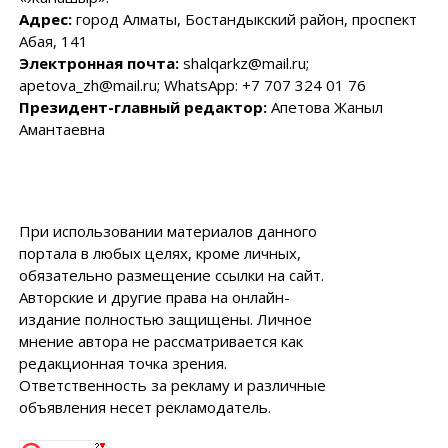
Адрес:
город Алматы, Бостандыкский район, проспект
Абая, 141
Электронная почта:
shalqarkz@mail.ru;
apetova_zh@mail.ru; WhatsApp: +7 707 324 01 76
Президент-главный редактор:
Апетова Жаныл
Амантаевна
При использовании материалов данного
портала в любых целях, кроме личных,
обязательно размещение ссылки на сайт.
Авторские и другие права на онлайн-
издание полностью защищены. Личное
мнение автора не рассматривается как
редакционная точка зрения.
Ответственность за рекламу и различные
объявления несет рекламодатель.