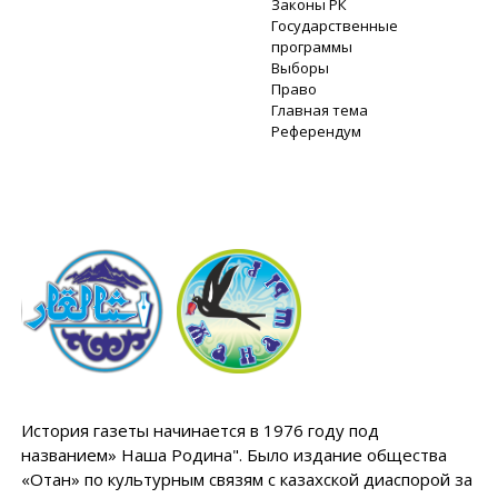
Законы РК
Государственные
программы
Выборы
Право
Главная тема
Референдум
История газеты начинается в 1976 году под
названием» Наша Родина". Было издание общества
«Отан» по культурным связям с казахской диаспорой за