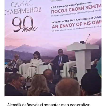
Älemdik deñgeydegi qonaqtar men geografiya: