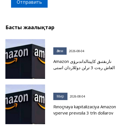
Отправить
Басты жаңалықтар
Әлем
2026-08-04
Amazon نارىقتىق كاپيتالداندىرۋى
العاش رەت 3 ترلن دوللاردان استى
Мир
2026-08-04
Rınoçnaya kapitalizaciya Amazon
vpervıe prevısila 3 trln dollarov