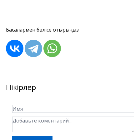
Басқалармен бөлісе отырыңыз
Пікірлер