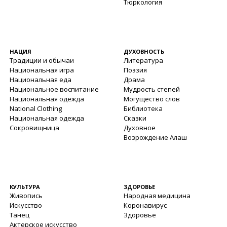
Тюркология
НАЦИЯ
ДУХОВНОСТЬ
Традиции и обычаи
Литература
Национальная игра
Поэзия
Национальная еда
Драма
Национальное воспитание
Мудрость степей
Национальная одежда
Могущество слов
National Clothing
Библиотека
Национальная одежда
Сказки
Сокровищница
Духовное
Возрождение Алаш
КУЛЬТУРА
ЗДОРОВЬЕ
Живопись
Народная медицина
Искусство
Коронавирус
Танец
Здоровье
Актерское искусство