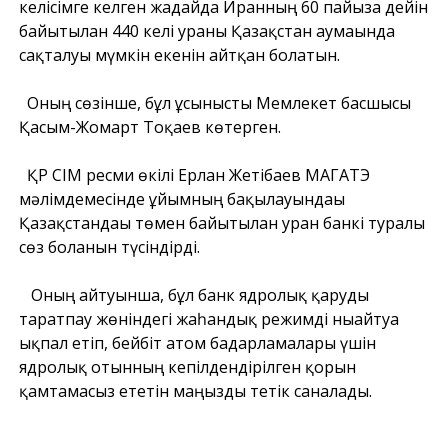
келісімге келген жағдайда Иранның 60 пайызға дейін
байытылған 440 келі ураны Қазақстан аумағында
сақталуы мүмкін екенін айтқан болатын.
Оның сөзінше, бұл ұсынысты Мемлекет басшысы
Қасым-Жомарт Тоқаев көтерген.
ҚР СІМ ресми өкілі Ерлан Жетібаев МАГАТЭ
мәлімдемесінде ұйымның бақылауындағы
Қазақстандағы төмен байытылған уран банкі туралы
сөз болғанын түсіндірді.
Оның айтуынша, бұл банк ядролық қаруды
таратпау жөніндегі жаһандық режимді нығайтуға
ықпал етіп, бейбіт атом бағдарламалары үшін
ядролық отынның кепілдендірілген қорын
қамтамасыз ететін маңызды тетік саналады.