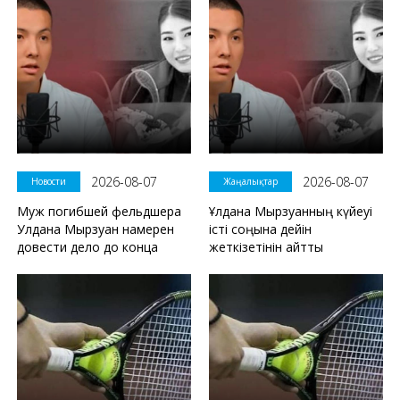
2026-08-07
2026-08-07
Новости
Жаңалықтар
Муж погибшей фельдшера
Ұлдана Мырзуанның күйеуі
Улдана Мырзуан намерен
істі соңына дейін
довести дело до конца
жеткізетінін айтты