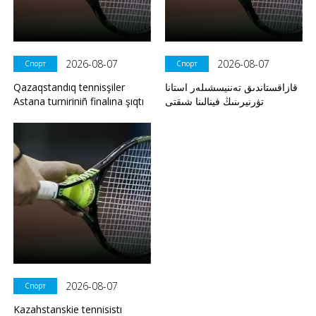
2026-08-07
2026-08-07
Спорт
Спорт
Qazaqstandıq tennisşiler
قازاقستاندىق تەننيسشىلەر استانا
Astana turniriniñ finalına şıqtı
تۋرنيرىنىڭ فينالىنا شىقتى
2026-08-07
Спорт
Kazahstanskie tennisistı