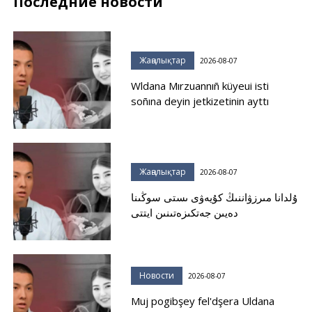
Последние новости
Жаңалықтар
2026-08-07
Wldana Mırzuannıñ küyeui isti
soñına deyin jetkizetinin ayttı
Жаңалықтар
2026-08-07
ۇلدانا مىرزۋاننىڭ كۇيەۋى ىستى سوڭىنا
دەيىن جەتكىزەتىنىن ايتتى
Новости
2026-08-07
Muj pogibşey fel'dşera Uldana