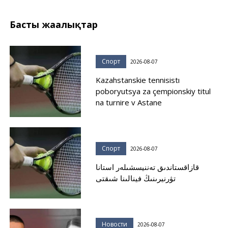
Басты жаңалықтар
Спорт
2026-08-07
Kazahstanskie tennisistı
poboryutsya za çempionskiy titul
na turnire v Astane
Спорт
2026-08-07
قازاقستاندىق تەننيسشىلەر استانا
تۋرنيرىنىڭ فينالىنا شىقتى
Новости
2026-08-07