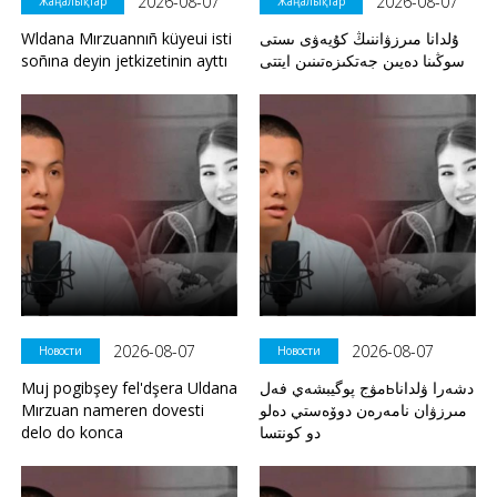
2026-08-07
2026-08-07
Жаңалықтар
Жаңалықтар
Wldana Mırzuannıñ küyeui isti
ۇلدانا مىرزۋاننىڭ كۇيەۋى ىستى
soñına deyin jetkizetinin ayttı
سوڭىنا دەيىن جەتكىزەتىنىن ايتتى
2026-08-07
2026-08-07
Новости
Новости
Muj pogibşey fel'dşera Uldana
مۋج پوگيبشەي فەلьدشەرا ۋلدانا
Mırzuan nameren dovesti
مىرزۋان نامەرەن دوۆەستي دەلو
delo do konca
دو كونتسا