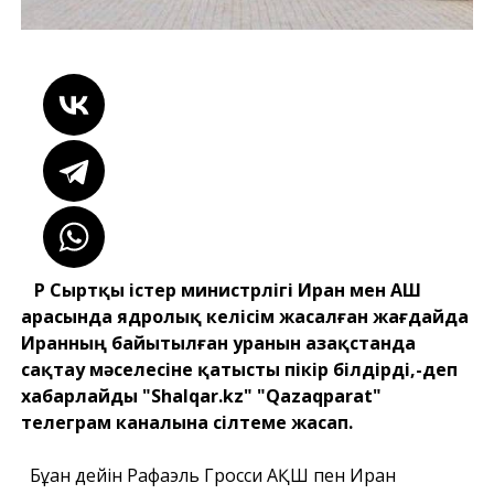
ҚР Сыртқы істер министрлігі Иран мен АҚШ
арасында ядролық келісім жасалған жағдайда
Иранның байытылған уранын Қазақстанда
сақтау мәселесіне қатысты пікір білдірді,-деп
хабарлайды "Shalqar.kz" "Qazaqparat"
телеграм каналына сілтеме жасап.
Бұған дейін Рафаэль Гросси АҚШ пен Иран