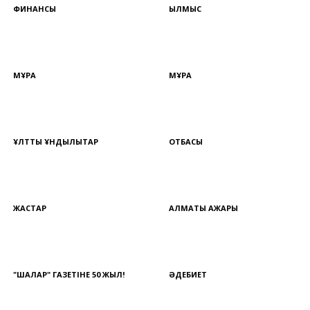
ФИНАНСЫ
ҚЫЛМЫС
МҰРА
МҰРА
ҰЛТТЫҚ ҚҰНДЫЛЫҚТАР
ОТБАСЫ
ЖАСТАР
АЛМАТЫ АЖАРЫ
"ШАЛҚАР" ГАЗЕТІНЕ 50 ЖЫЛ!
ӘДЕБИЕТ