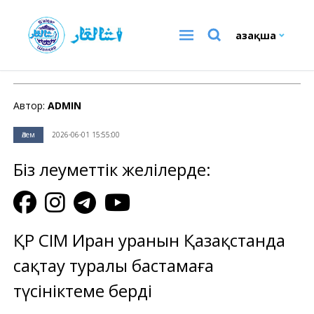
Қазақша
Әлем
Автор:
ADMIN
Әлем
2026-06-01 15:55:00
Біз әлеуметтік желілерде:
ҚР СІМ Иран уранын Қазақстанда
сақтау туралы бастамаға
түсініктеме берді