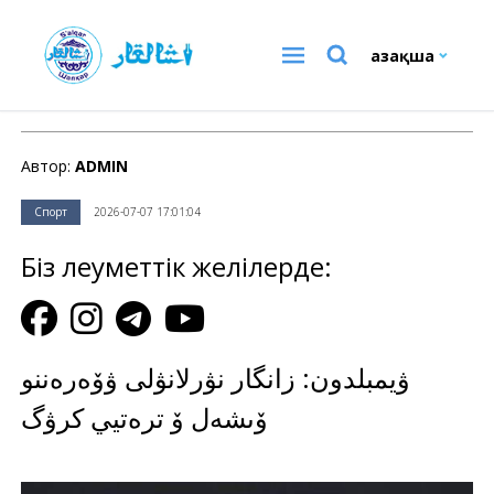
Қазақша
Спорт
Автор:
ADMIN
Спорт
2026-07-07 17:01:04
Біз әлеуметтік желілерде:
ۋيمبلدون: زانگار نۋرلانۋلى ۋۆەرەننو
ۆىشەل ۆ ترەتيي كرۋگ