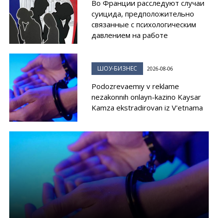
Во Франции расследуют случаи
суицида, предположительно
связанные с психологическим
давлением на работе
ШОУ-БИЗНЕС
2026-08-06
Podozrevaemıy v reklame
nezakonnıh onlayn-kazino Kaysar
Kamza ekstradirovan iz V'etnama