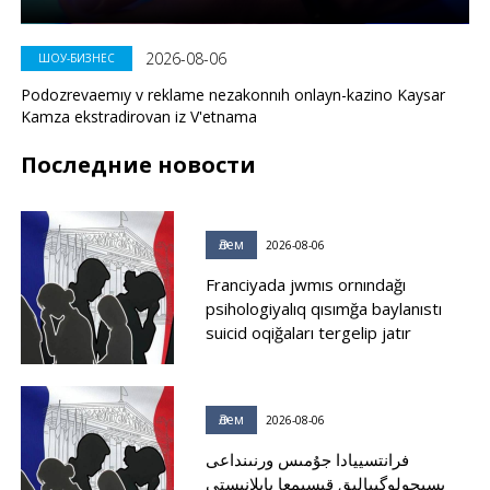
2026-08-06
ШОУ-БИЗНЕС
Podozrevaemıy v reklame nezakonnıh onlayn-kazino Kaysar
Kamza ekstradirovan iz V'etnama
Последние новости
Әлем
2026-08-06
Franciyada jwmıs ornındağı
psihologiyalıq qısımğa baylanıstı
suicid oqiğaları tergelip jatır
Әлем
2026-08-06
فرانتسييادا جۇمىس ورنىنداعى
پسيحولوگييالىق قىسىمعا بايلانىستى