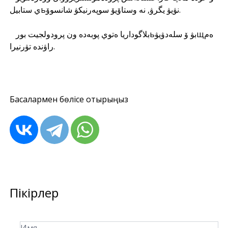
ي ستابيلьنۋيۋ يگرۋ, نە وستاۆيۆ سوپەرنيكۋ شانسوۆ.
بلاگوداريا ەتوي پوبەدە ون پرودولجيت بورьبۋ ۆ سلەدۋيۋщەم
راۋندە تۋرنيرا.
Басқалармен бөлісе отырыңыз
Пікірлер