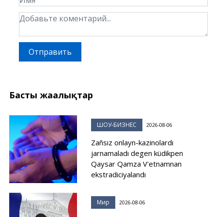
Отправить
Басты жаңалықтар
ШОУ-БИЗНЕС
2026-08-06
Zañsız onlayn-kazinolardı
jarnamaladı degen küdikpen
Qaysar Qamza V'etnamnan
ekstradiciyalandı
Мир
2026-08-06