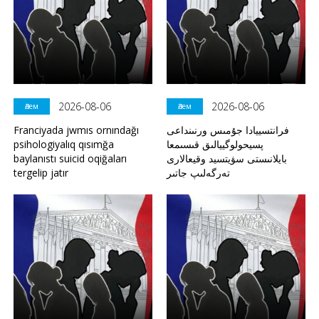
2026-08-06
2026-08-06
Әлем
Әлем
Franciyada jwmıs ornındağı
فرانتسييادا جۇمىس ورنىنداعى
psihologiyalıq qısımğa
پسيحولوگييالىق قىسىمعا
baylanıstı suicid oqiğaları
بايلانىستى سۋيتسيد وقيعالارى
tergelip jatır
تەرگەلىپ جاتىر