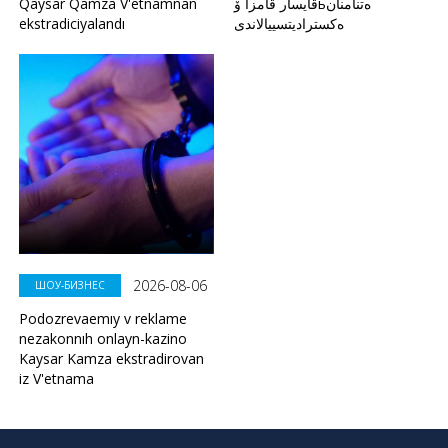
Qaysar Qamza V'etnamnan
قايسار قامزا ۆьەتنامنان
ekstradiciyalandı
ەكستراديتسييالاندى
2026-08-06
ШОУ-БИЗНЕС
Podozrevaemıy v reklame
nezakonnıh onlayn-kazino
Kaysar Kamza ekstradirovan
iz V'etnama