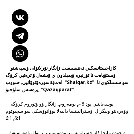
كازاحستانسكيي تەننيسيست زانگار نۋرلانۋلى ۋسپەشنو
ۆىستۋپاەت نا تۋرنيرە ۋيمبلدون ي ۆىشەل ۆ ترەتيي كرۋگ
سورەۆنوۆانيي,-سووبщاەت "Shalqar.kz" سو سسىلكوي نا
پرەسس-سلۋجبۋ "Qazaqparat"
پوسەياننىي پود 8-م نومەروم, زانگار ۆو ۆتوروم كرۋگە
ۋۆەرەننو وبىگرال اۆسترالييتسا دانيەلا يوۆانوۆسكي سو سچيوتوم
6:1, 6:1.
ۆ حودە ماتچا كازاحستانەتس پرودەمونستريروۆال ۋۆەرەننۋيۋ