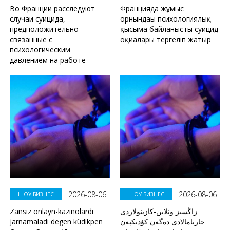
Во Франции расследуют
Францияда жұмыс
случаи суицида,
орнындағы психологиялық
предположительно
қысымға байланысты суицид
связанные с
оқиғалары тергеліп жатыр
психологическим
давлением на работе
2026-08-06
2026-08-06
ШОУ-БИЗНЕС
ШОУ-БИЗНЕС
Zañsız onlayn-kazinolardı
زاڭسىز ونلاين-كازينولاردى
jarnamaladı degen küdikpen
جارنامالادى دەگەن كۇدىكپەن