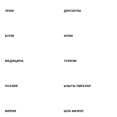
ҚОҒАМ
ДЕНСАУЛЫҚ
БІЛІМ
ӘЛЕМ
МЕДИЦИНА
ТУРИЗМ
ПОЭЗИЯ
ҚЫЗЫҚТЫ ОҚИҒАЛАР
МЕРЕКЕ
ШОУ-БИЗНЕС