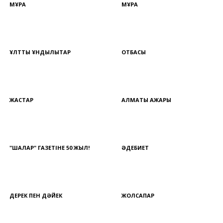
МҰРА
МҰРА
ҰЛТТЫҚ ҚҰНДЫЛЫҚТАР
ОТБАСЫ
ЖАСТАР
АЛМАТЫ АЖАРЫ
"ШАЛҚАР" ГАЗЕТІНЕ 50 ЖЫЛ!
ӘДЕБИЕТ
ДЕРЕК ПЕН ДӘЙЕК
ЖОЛСАПАР