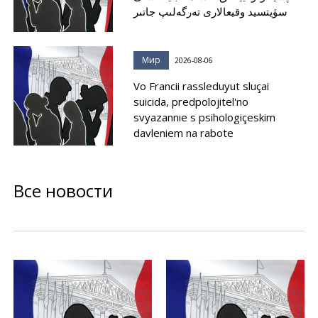
سۋيتسيد وقيعالارى تەرگەلىپ جاتىر
Мир
2026-08-06
Vo Francii rassleduyut sluçai
suicida, predpolojitel'no
svyazannıe s psihologiçeskim
davleniem na rabote
Все новости