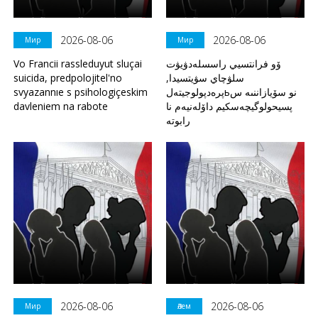
2026-08-06
2026-08-06
Мир
Мир
Vo Francii rassleduyut sluçai
ۆو فرانتسيي راسسلەدۋيۋت
suicida, predpolojitel'no
سلۋچاي سۋيتسيدا,
svyazannıe s psihologiçeskim
پرەدپولوجيتەلьنو سۆيازاننىە س
davleniem na rabote
پسيحولوگيچەسكيم داۆلەنيەم نا
رابوتە
2026-08-06
2026-08-06
Мир
Әлем