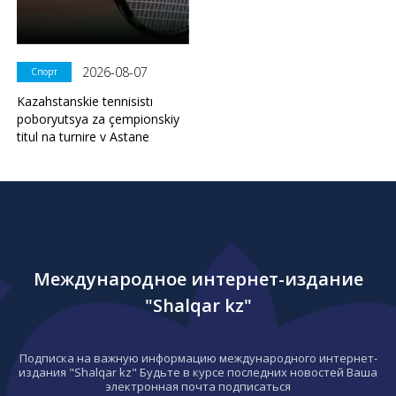
2026-08-07
Спорт
Kazahstanskie tennisistı
poboryutsya za çempionskiy
titul na turnire v Astane
Международное интернет-издание
"Shalqar kz"
Подписка на важную информацию международного интернет-
издания "Shalqar kz" Будьте в курсе последних новостей Ваша
электронная почта подписаться