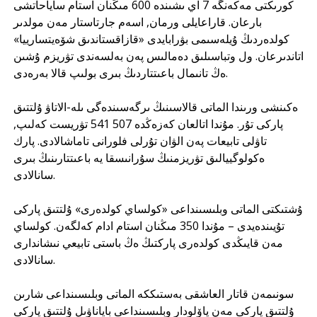
كورىكتى مەكەنگە 7 اي ىشىندە 600 مىڭنان استام ساياحاتشى
بارعان. قاراعايلى ورمان, اسەم جارتاستار مەن مولدىر
كولدەردىڭ ۇيلەسىمى بۋرابايدى «قازاقستاندىق شۆەيتسارييا»
اتاندىرعان. ول وتباسىلىق دەمالىس پەن بەلسەندى تۋريزم ۇشىن
ەڭ تانىمال باعىتتاردىڭ بىرى بولىپ قالا بەرەدى.
ەكىنشى ورىندا الماتى قالاسىنىڭ ىرگەسىندەگى ىلە-الاتاۋ ۇلتتىق
پاركى تۇر. مۇندا اتالعان كەزەڭدە 507 541 تۋريست كەلىپ,
تاۋلى تابيعات پەن الۋان تۇرلى فلورانى تاماشالادى. پارك
ەكولوگييالىق تۋريزمنىڭ سۇرانىسقا يە باعىتتارىنىڭ بىرى
سانالادى.
ۇشتىكتى الماتى وبلىسىنداعى «كولساي كولدەرى» ۇلتتىق پاركى
تۇيىندەيدى – مۇندا 350 مىڭنان استام ادام كەلگەن. كولساي
مەن قايىڭدى كولدەرى پاركتىڭ ەڭ باستى تابيعي نىشاندارى
سانالادى.
سونىمەن قاتار العاشقى بەستىككە الماتى وبلىسىنداعى شارىن
ۇلتتىق پاركى مەن پاۆلودار وبلىسىنداعى باياناۋىل ۇلتتىق پاركى