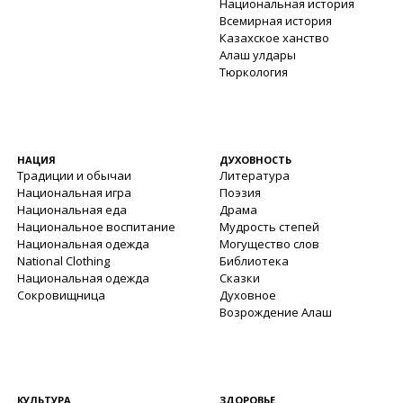
Национальная история
Всемирная история
Казахское ханство
Алаш улдары
Тюркология
НАЦИЯ
ДУХОВНОСТЬ
Традиции и обычаи
Литература
Национальная игра
Поэзия
Национальная еда
Драма
Национальное воспитание
Мудрость степей
Национальная одежда
Могущество слов
National Clothing
Библиотека
Национальная одежда
Сказки
Сокровищница
Духовное
Возрождение Алаш
КУЛЬТУРА
ЗДОРОВЬЕ