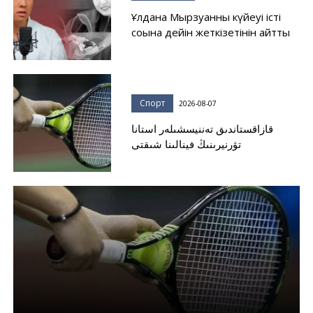
Ұлдана Мырзуанның күйеуі істі
соңына дейін жеткізетінін айтты
Спорт
2026-08-07
قازاقستاندىق تەننيسشىلەر استانا
تۋرنيرىنىڭ فينالىنا شىقتى