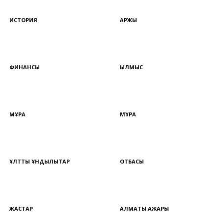
ИСТОРИЯ
ҚАРЖЫ
ФИНАНСЫ
ҚЫЛМЫС
МҰРА
МҰРА
ҰЛТТЫҚ ҚҰНДЫЛЫҚТАР
ОТБАСЫ
ЖАСТАР
АЛМАТЫ АЖАРЫ