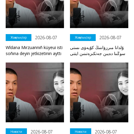
2026-08-07
2026-08-07
Жаңалықтар
Жаңалықтар
Wldana Mırzuannıñ küyeui isti
ۇلدانا مىرزۋاننىڭ كۇيەۋى ىستى
soñına deyin jetkizetinin ayttı
سوڭىنا دەيىن جەتكىزەتىنىن ايتتى
2026-08-07
2026-08-07
Новости
Новости