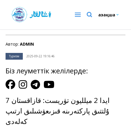
Қазақша
Туризм
Автор:
ADMIN
Туризм
2025-09-22 19:16:46
Біз әлеуметтік желілерде:
7 ايدا 2 ميلليون تۋريست: قازاقستان
ۇلتتىق پاركتەرىنە قىزىعۋشىلىق ارتىپ
كەلەدى