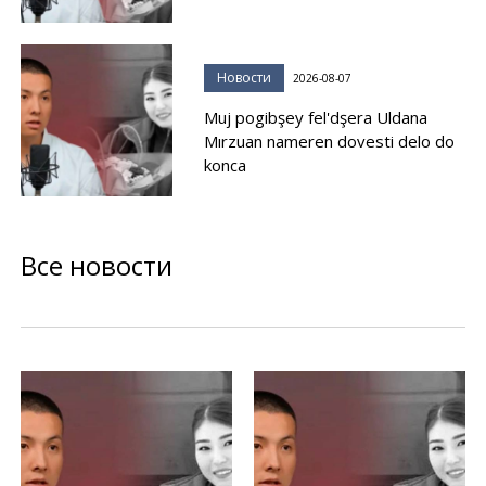
Новости
2026-08-07
Muj pogibşey fel'dşera Uldana
Mırzuan nameren dovesti delo do
konca
Все новости