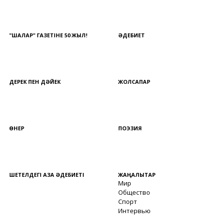
"ШАЛҚАР" ГАЗЕТІНЕ 50 ЖЫЛ!
ӘДЕБИЕТ
ДЕРЕК ПЕН ДӘЙЕК
ЖОЛСАПАР
ӨНЕР
ПОЭЗИЯ
ШЕТЕЛДЕГІ ҚАЗАҚ ӘДЕБИЕТІ
ЖАҢАЛЫҚТАР
Мир
Общество
Спорт
Интервью