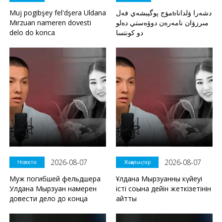
Muj pogibşey fel'dşera Uldana
مۋج پوگيبشەي فەلьدشەرا ۋلدانا
Mırzuan nameren dovesti
مىرزۋان نامەرەن دوۆەستي دەلو
delo do konca
دو كونتسا
2026-08-07
2026-08-07
Новости
Жаңалықтар
Муж погибшей фельдшера
Ұлдана Мырзуанның күйеуі
Улдана Мырзуан намерен
істі соңына дейін жеткізетінін
довести дело до конца
айтты