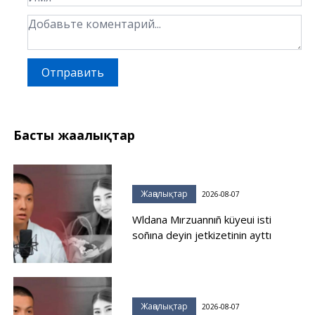
Отправить
Басты жаңалықтар
Жаңалықтар
2026-08-07
Wldana Mırzuannıñ küyeui isti
soñına deyin jetkizetinin ayttı
Жаңалықтар
2026-08-07