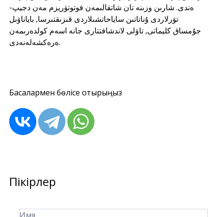
ەندى. شارىن وزىنە تان شاتقالىمەن فوتوتۋريزم مەن دجيپ-
تۋرلاردى ۇناتاتىن ساياحاتشىلاردى قىزىقتىرسا, باياناۋىل
جۇمساق كليماتى, تاۋلى لاندشافتتارى جانە اسەم كولدەرىمەن
ەرەكشەلەنەدى.
Басқалармен бөлісе отырыңыз
Пікірлер