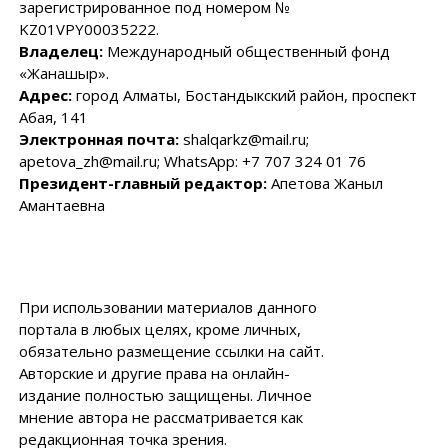
зарегистрированное под номером №
KZ01VPY00035222.
Владелец:
Международный общественный фонд
«Жанашыр».
Адрес:
город Алматы, Бостандыкский район, проспект
Абая, 141
Электронная почта:
shalqarkz@mail.ru;
apetova_zh@mail.ru; WhatsApp: +7 707 324 01 76
Президент-главный редактор:
Апетова Жаныл
Амантаевна
При использовании материалов данного
портала в любых целях, кроме личных,
обязательно размещение ссылки на сайт.
Авторские и другие права на онлайн-
издание полностью защищены. Личное
мнение автора не рассматривается как
редакционная точка зрения.