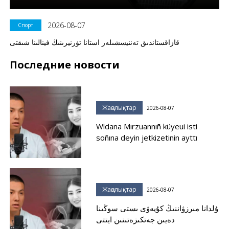
2026-08-07
Спорт
قازاقستاندىق تەننيسشىلەر استانا تۋرنيرىنىڭ فينالىنا شىقتى
Последние новости
Жаңалықтар
2026-08-07
Wldana Mırzuannıñ küyeui isti
soñına deyin jetkizetinin ayttı
Жаңалықтар
2026-08-07
ۇلدانا مىرزۋاننىڭ كۇيەۋى ىستى سوڭىنا
دەيىن جەتكىزەتىنىن ايتتى