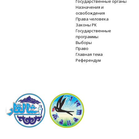
Государственные органы
Назначения и
освобождения
Права человека
Законы РК
Государственные
программы
Выборы
Право
Главная тема
Референдум