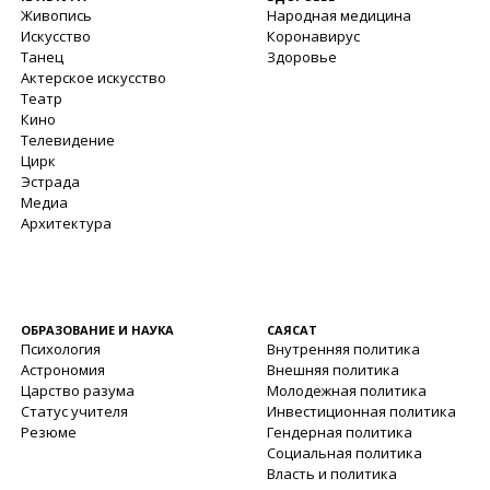
Живопись
Народная медицина
Искусство
Коронавирус
Танец
Здоровье
Актерское искусство
Театр
Кино
Телевидение
Цирк
Эстрада
Медиа
Архитектура
ОБРАЗОВАНИЕ И НАУКА
САЯСАТ
Психология
Внутренняя политика
Астрономия
Внешняя политика
Царство разума
Молодежная политика
Статус учителя
Инвестиционная политика
Резюме
Гендерная политика
Социальная политика
Власть и политика