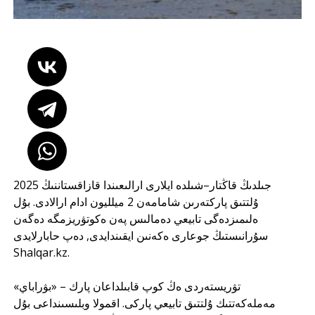
2025 جىلدىڭ قاڭتار–شىلدە ايلارى ارالىعىندا قازاقستاننىڭ
ۇلتتىق پاركتەرىن شامامەن 2 ميلليون ادام ارالادى. بۇل
ەلىمىزدەگى تابيعي دەمالىس پەن ەكوتۋريزمگە دەگەن
سۇرانىستىڭ جوعارى ەكەنىن ايقىندايدى, دەپ حابارلايدى
Shalqar.kz.
تۋريستەردى ەڭ كوپ قابىلداعان پارك – «بۋراباي»
مەملەكەتتىك ۇلتتىق تابيعي پاركى. اقمولا وبلىسىنداعى بۇل