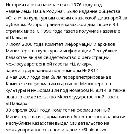
История газеты начинается в 1976 году под
названием» Наша Родина". Было издание общества
«Отан» по культурным связям с казахской диаспорой за
рубежом. Распространен в казахской диаспоре в 34
странах мира. С 1990 года газета получила название
«Шалкар».
7 июля 2000 года Комитет информации и архивов
Министерства культуры и информации Республики
Казахстан выдал Свидетельство о регистрации
межгосударственной газеты «Шалкар»,
зарегистрированной под номером № 8314.
8 мая 2007 года она была перерегистрирована в
Комитете информации и архивов Министерства
культуры и информации под номером № 8314, а также
выдано свидетельство Межгосударственной газеты
«Шалкар».
30 апреля 2021 года Комитет информационный
Министерства информации и общественного развития
Республики Казахстан выдал Свидетельство на
международное сетевое издание «Shalqar.kz»,