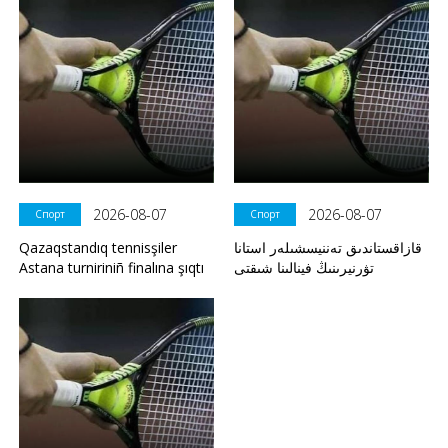
2026-08-07
2026-08-07
Спорт
Спорт
Qazaqstandıq tennisşiler
قازاقستاندىق تەننيسشىلەر استانا
Astana turniriniñ finalına şıqtı
تۋرنيرىنىڭ فينالىنا شىقتى