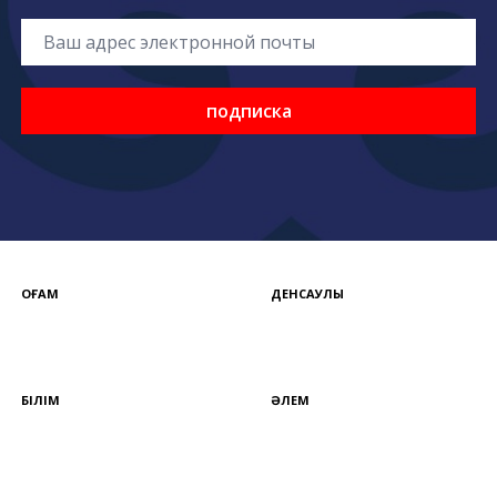
подписка
ҚОҒАМ
ДЕНСАУЛЫҚ
БІЛІМ
ӘЛЕМ