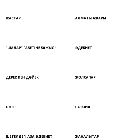
ЖАСТАР
АЛМАТЫ АЖАРЫ
"ШАЛҚАР" ГАЗЕТІНЕ 50 ЖЫЛ!
ӘДЕБИЕТ
ДЕРЕК ПЕН ДӘЙЕК
ЖОЛСАПАР
ӨНЕР
ПОЭЗИЯ
ШЕТЕЛДЕГІ ҚАЗАҚ ӘДЕБИЕТІ
ЖАҢАЛЫҚТАР