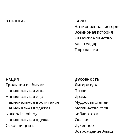
ЭКОЛОГИЯ
ТАРИХ
Национальная история
Всемирная история
Казахское ханство
Алаш улдары
Тюркология
НАЦИЯ
ДУХОВНОСТЬ
Традиции и обычаи
Литература
Национальная игра
Поэзия
Национальная еда
Драма
Национальное воспитание
Мудрость степей
Национальная одежда
Могущество слов
National Clothing
Библиотека
Национальная одежда
Сказки
Сокровищница
Духовное
Возрождение Алаш