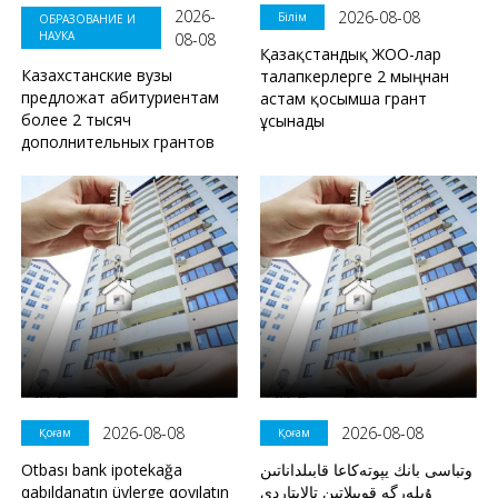
2026-
2026-08-08
Білім
ОБРАЗОВАНИЕ И
НАУКА
08-08
Қазақстандық ЖОО-лар
Казахстанские вузы
талапкерлерге 2 мыңнан
предложат абитуриентам
астам қосымша грант
более 2 тысяч
ұсынады
дополнительных грантов
2026-08-08
2026-08-08
Қоғам
Қоғам
Otbası bank ipotekağa
وتباسى بانك يپوتەكاعا قابىلداناتىن
qabıldanatın üylerge qoyılatın
ۇيلەرگە قويىلاتىن تالاپتاردى