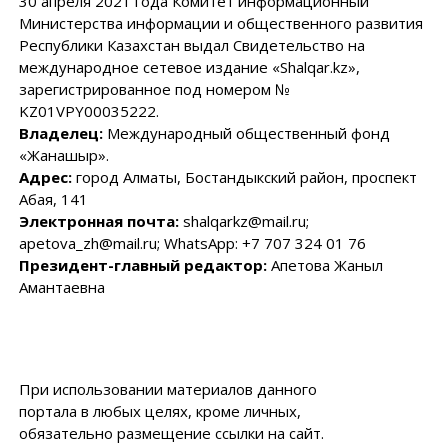
30 апреля 2021 года Комитет информационный
Министерства информации и общественного развития
Республики Казахстан выдал Свидетельство на
международное сетевое издание «Shalqar.kz»,
зарегистрированное под номером №
KZ01VPY00035222.
Владелец:
Международный общественный фонд
«Жанашыр».
Адрес:
город Алматы, Бостандыкский район, проспект
Абая, 141
Электронная почта:
shalqarkz@mail.ru;
apetova_zh@mail.ru; WhatsApp: +7 707 324 01 76
Президент-главный редактор:
Апетова Жаныл
Амантаевна
При использовании материалов данного
портала в любых целях, кроме личных,
обязательно размещение ссылки на сайт.