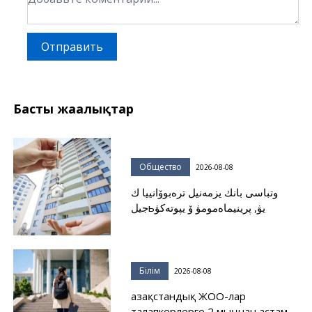
Отправить
Басты жаңалықтар
Общество
2026-08-08
وتباسى بانك يزمەنيل ترەبوۆانييا ك
جيلьيۋ, پرينيماەمومۋ ۆ يپوتەكۋ
Білім
2026-08-08
Қазақстандық ЖОО-лар
талапкерлерге 2 мыңнан астам