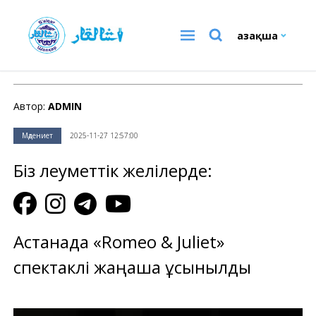
Қазақша
Мәдениет
Автор:
ADMIN
Мәдениет
2025-11-27 12:57:00
Біз әлеуметтік желілерде:
Астанада «Romeo & Juliet»
спектаклі жаңаша ұсынылды