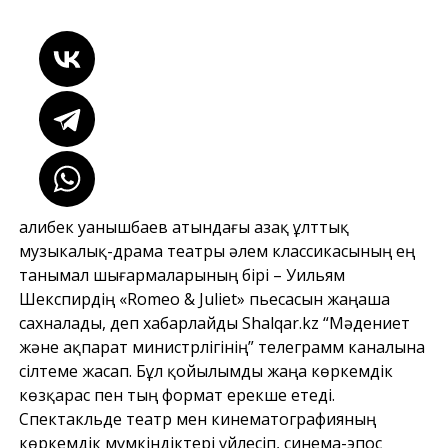
Қалибек Қуанышбаев атындағы Қазақ ұлттық
музыкалық-драма театры әлем классикасының ең
танымал шығармаларының бірі – Уильям
Шекспирдің «Romeo & Juliet» пьесасын жаңаша
сахналады, деп хабарлайды Shalqar.kz “Мәдениет
және ақпарат министрлігінің” телеграмм каналына
сілтеме жасап. Бұл қойылымды жаңа көркемдік
көзқарас пен тың формат ерекше етеді.
Спектакльде театр мен кинематографияның
көркемдік мүмкіндіктері үйлесіп, синема-эпос