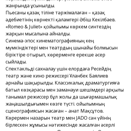
жанрында ұсынылды.
Пьесаны қазақ тіліне тәржімалаған – қазақ
әдебиетінің көрнекті қаламгері Әбіш Кекілбаев.
«Romeo & Juliet» қойылымы көркем синтездің
жарқын мысалына айналды.
Синема-эпос кинематографияның кең
мүмкіндіктері мен театрдың шынайы болмысын
біріктіре отырып, көрерменге ерекше әсер
сыйлады.
Спектакльді сахналау үшін елордаға Ресейдің
театр және кино режиссері Ұланбек Баялиев
арнайы шақырылды. Классикалық драматургияға
батыл көзқарасы мен заманауи шешімдері арқылы
танымал режиссер бұл жолы да шығармашылық
жаңашылдығымен көзге түсті. Қойылымның
сценографиясын жасаған – Қанат Мақсұтов.
Көрермен назарын театр мен JADO сән үйінің
бірлескен жұмысы нәтижесінде жасалған әсерлі