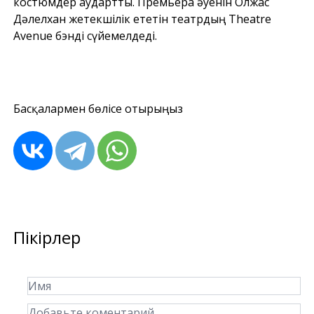
костюмдер аудартты. Премьера әуенін Олжас
Дәлелхан жетекшілік ететін театрдың Theatre
Avenue бэнді сүйемелдеді.
Басқалармен бөлісе отырыңыз
Пікірлер