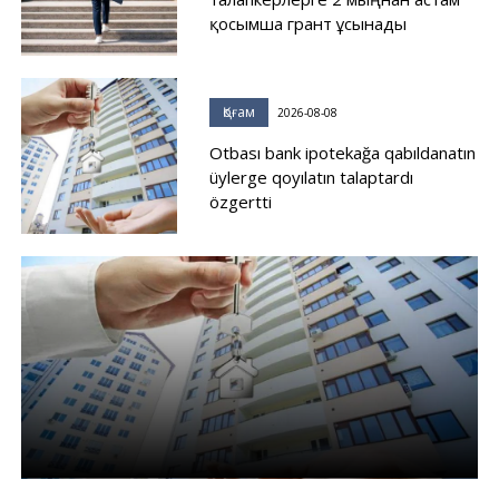
қосымша грант ұсынады
Қоғам
2026-08-08
Otbası bank ipotekağa qabıldanatın
üylerge qoyılatın talaptardı
özgertti