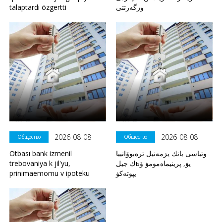
talaptardı özgertti
وزگەرتتى
2026-08-08
2026-08-08
Общество
Общество
Otbası bank izmenil
وتباسى بانك يزمەنيل ترەبوۆانييا
trebovaniya k jil'yu,
ك جيلьيۋ, پرينيماەمومۋ ۆ
prinimaemomu v ipoteku
يپوتەكۋ