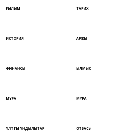
ҒЫЛЫМ
ТАРИХ
ИСТОРИЯ
ҚАРЖЫ
ФИНАНСЫ
ҚЫЛМЫС
МҰРА
МҰРА
ҰЛТТЫҚ ҚҰНДЫЛЫҚТАР
ОТБАСЫ