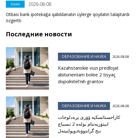
2026-08-08
Қоғам
Otbası bank ipotekağa qabıldanatın üylerge qoyılatın talaptardı
özgertti
Последние новости
ОБРАЗОВАНИЕ И НАУКА
2026-08-08
Kazahstanskie vuzı predlojat
abiturientam bolee 2 tısyaç
dopolnitel'nıh grantov
ОБРАЗОВАНИЕ И НАУКА
2026-08-08
كازاحستانسكيە ۆۋزى پرەدلوجات
ابيتۋريەنتام بولەە 2 تىسياچ
دوپولنيتەلьنىح گرانتوۆ