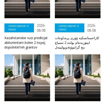
2026-
2026-
ОБРАЗОВАНИЕ И
ОБРАЗОВАНИЕ И
НАУКА
НАУКА
08-08
08-08
Kazahstanskie vuzı predlojat
كازاحستانسكيە ۆۋزى پرەدلوجات
abiturientam bolee 2 tısyaç
ابيتۋريەنتام بولەە 2 تىسياچ
dopolnitel'nıh grantov
دوپولنيتەلьنىح گرانتوۆ