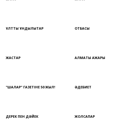
ҰЛТТЫҚ ҚҰНДЫЛЫҚТАР
ОТБАСЫ
ЖАСТАР
АЛМАТЫ АЖАРЫ
"ШАЛҚАР" ГАЗЕТІНЕ 50 ЖЫЛ!
ӘДЕБИЕТ
ДЕРЕК ПЕН ДӘЙЕК
ЖОЛСАПАР