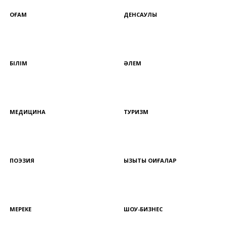
ҚОҒАМ
ДЕНСАУЛЫҚ
БІЛІМ
ӘЛЕМ
МЕДИЦИНА
ТУРИЗМ
ПОЭЗИЯ
ҚЫЗЫҚТЫ ОҚИҒАЛАР
МЕРЕКЕ
ШОУ-БИЗНЕС