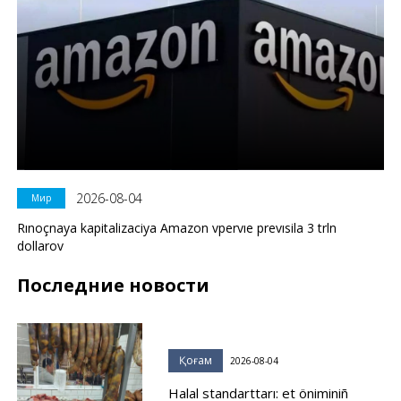
2026-08-04
Мир
Rınoçnaya kapitalizaciya Amazon vpervıe prevısila 3 trln
dollarov
Последние новости
Қоғам
2026-08-04
Halal standarttarı: et öniminiñ