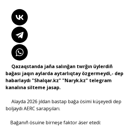
Qazaqstanda jaña salınğan twrğın üylerdiñ
bağası jaqın aylarda aytarlıqtay özgermeydi,- dep
habarlaydı "Shalqar.kz" "Naryk.kz" telegram
kanalına silteme jasap.
Alayda 2026 jıldan bastap bağa ösimi küşeyedi dep
boljaydı AERC sarapşıları.
Bağanıñ ösuine birneşe faktor äser etedi: