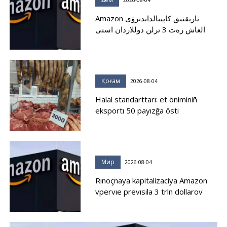
Amazon نارىقتىق كاپيتالداندىرۋى
العاش رەت 3 ترلن دوللاردان استى
Қоғам
2026-08-04
Halal standarttarı: et öniminiñ
eksportı 50 payızğa östi
Мир
2026-08-04
Rınoçnaya kapitalizaciya Amazon
vpervıe prevısila 3 trln dollarov