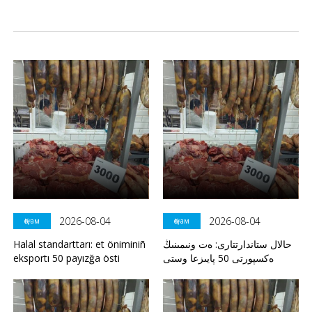
2026-08-04
2026-08-04
Қоғам
Қоғам
Halal standarttarı: et öniminiñ
حالال ستاندارتتارى: ەت ونىمىنىڭ
eksportı 50 payızğa östi
ەكسپورتى 50 پايىزعا وستى