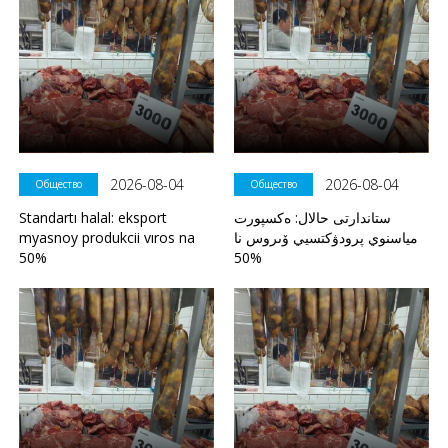
2026-08-04
2026-08-04
Общество
Общество
Standartı halal: eksport
ستاندارتى حالال: ەكسپورت
myasnoy produkcii vıros na
مياسنوي پرودۋكتسيي ۆىروس نا
50%
50%