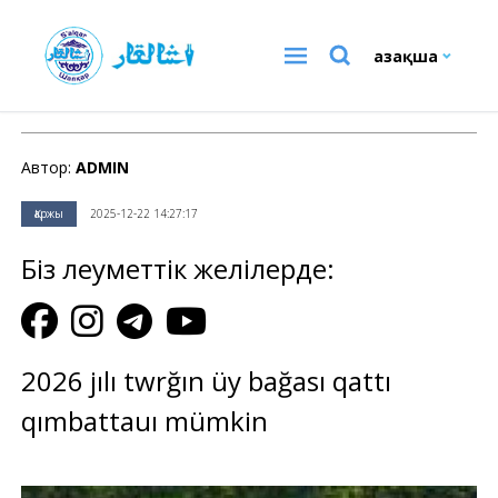
Қазақша
Қаржы
Автор:
ADMIN
Қаржы
2025-12-22 14:27:17
Біз әлеуметтік желілерде:
2026 jılı twrğın üy bağası qattı
qımbattauı mümkin