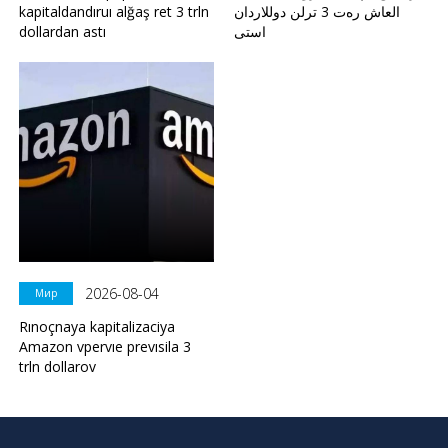
kapitaldandıruı alğaş ret 3 trln
العاش رەت 3 ترلن دوللاردان
dollardan astı
استى
2026-08-04
Мир
Rınoçnaya kapitalizaciya
Amazon vpervıe prevısila 3
trln dollarov