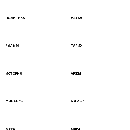
ПОЛИТИКА
НАУКА
ҒЫЛЫМ
ТАРИХ
ИСТОРИЯ
ҚАРЖЫ
ФИНАНСЫ
ҚЫЛМЫС
МҰРА
МҰРА