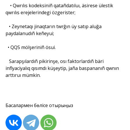
• Qwrılıs kodeksiniñ qatañdatıluı, äsirese ülestik
qwrılıs erejelerindegi özgerister;
• Zeynetaqı jinaqtarın twrğın üy satıp aluğa
paydalanudıñ keñeyui;
• QQS mölşeriniñ ösui.
Sarapşılardıñ pikirinşe, osı faktorlardıñ bäri
inflyaciyalıq qısımdı küşeytip, jaña baspananıñ qwnın
arttıruı mümkin.
Басқалармен бөлісе отырыңыз