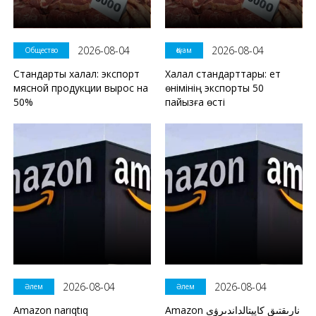
2026-08-04
2026-08-04
Общество
Қоғам
Стандарты халал: экспорт
Халал стандарттары: ет
мясной продукции вырос на
өнімінің экспорты 50
50%
пайызға өсті
2026-08-04
2026-08-04
Әлем
Әлем
Amazon narıqtıq
Amazon نارىقتىق كاپيتالداندىرۋى