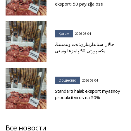
eksportı 50 payızğa östi
Қоғам
2026-08-04
حالال ستاندارتتارى: ەت ونىمىنىڭ
ەكسپورتى 50 پايىزعا وستى
Общество
2026-08-04
Standartı halal: eksport myasnoy
produkcii vıros na 50%
Все новости