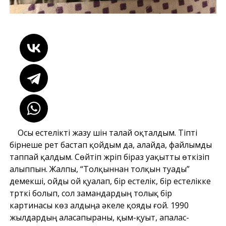
Осы естелікті жазу үшін талай оқталдым. Тіпті
бірнеше рет бастап қойдым да, алайда, файлымды
таппай қалдым. Сөйтіп жүріп біраз уақытты өткізіп
алыппын. Жалпы, “Толқыннан толқын туады”
демекші, ойды ой қуалап, бір естелік, бір естелікке
түрткі болып, сол замандардың толық бір
картинасы көз алдыңа әкеле қояды ғой. 1990
жылдардың аласапыраны, қым-қуыт, апалас-