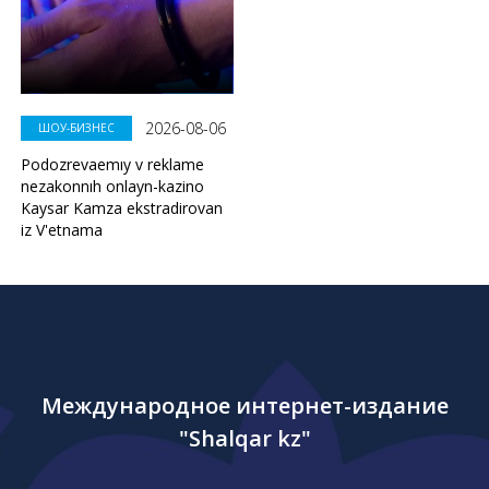
2026-08-06
ШОУ-БИЗНЕС
Podozrevaemıy v reklame
nezakonnıh onlayn-kazino
Kaysar Kamza ekstradirovan
iz V'etnama
Международное интернет-издание
"Shalqar kz"