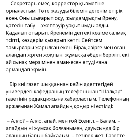
Секретарь емес, корректор қызметіне
орналастым. Төте жазуды білемін дегенім өтірік
екен. Оны шығарып оқу, жылдамдықты үйрену,
қатесін табу – әжептәуір уақытымды алды.
Қадалып отырып, үйренемін деп екі көзіме салмақ
түсіпті, көздерім қызарып кетті. Сөйтсем
тамырлары жарылған екен. Бірақ әзірге мен оған
алаңдап жүрген жоқпын, жұмысқа әбден беріліп, екі
ай сынақ мерзімінен аман-есен өтуді ғана
армандап жүрмін.
Бір күні газет шыққаннан кейін әдеттегідей
универдегі кафедраның телефонынан “Шалқар”
газетінің редакциясына хабарластым. Телефонның
аржағынан Жамал апайдың қоңыр үні естілді:
– Алло? – Алло, апай, мен ғой Есенгүл. – Балам, –
апайдың үні жұмсақ болғанымен, дауысында бір
алаңның барын байқадым, – тезірек жет. Газетте