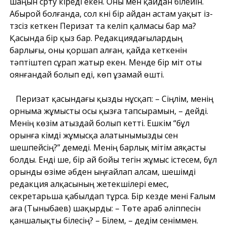
шаңын сүрту кіреді екен. Оны мен қайдан білейін.
Абырой болғанда, сол күні бір айдан астам уақыт із-
түзсіз кеткен Перизат та келіп қалмасы бар ма?
Қасында бір қыз бар. Редакциядағылардың
барлығы, оны қоршап алған, қайда кеткенін
тәптіштеп сұрап жатыр екен. Менде бір үміт оты
оянғандай болып еді, көп ұзамай өшті.
Перизат қасындағы қызды нұсқап: – Сіңлім, менің
орныма жұмысты осы қызға тапсырамын, – дейді.
Менің көзім атыздай болып кетті. Ешкім “бұл
орынға кімді жұмысқа алатынымызды сен
шешпейсің?” демеді. Менің барлық үмітім аяқасты
болды. Енді ше, бір ай бойы тегін жұмыс істесем, бұл
орынды өзіме әбден ыңғайлап алсам, шешімді
редакция алқасының жетекшілері емес,
секретарьша қабылдап тұрса. Бір кезде мені Ғалым
аға (Тыныбаев) шақырды: – Төте араб әліппесін
қаншалықты білесің? – Білем, – дедім сеніммен.