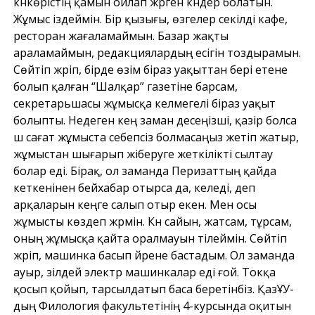
күнкөрістің қамын ойлап жүрген күндер болатын.
Жұмыс іздеймін. Бір қызығы, өзгелер секілді кафе,
ресторан жағаламаймын. Базар жақты
араламаймын, редакциялардың есігін тоздырамын.
Cөйтіп жүріп, бірде өзім біраз уақыттан бері етене
болып қалған “Шалқар” газетіне барсам,
секретарьшасы жұмысқа келмегелі біраз уақыт
болыпты. Недеген кең заман десеңізші, қазір болса
үш сағат жұмыста себепсіз болмасаңыз жетіп жатыр,
жұмыстан шығарып жіберуге жеткілікті сылтау
болар еді. Бірақ, ол заманда Перизаттың қайда
кеткенінен бейхабар отырса да, келеді, деп
арқаларын кеңге салып отыр екен. Мен осы
жұмысты көздеп жүрмін. Күн сайын, жатсам, тұрсам,
оның жұмысқа қайта оралмауын тілеймін. Сөйтіп
жүріп, машинка басып үйрене бастадым. Ол заманда
ауыр, зілдей электр машинкалар еді ғой. Токқа
қосып қойып, тарсылдатып баса беретінбіз. ҚазҰУ-
дың Филология факультетінің 4-курсында оқитын