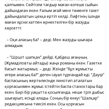
қалпымен. Сөйтсем тағдыр маған өзгеше сыйын
дайындаған екен. Ғалым ағай мені төменге газет
дайындалатын цехқа ертіп келді. Лифтінің ішінде
маған хұсни хатпен өрнектелген бір жазуды
көрсетті:
– Оқи аласың ба? – деді. Мен жазуды шығара
алмадым.
– “Шүршіт шапқан” дейді. Қабдеш ағаңның
(Жұмаділовты айтады) жаңа романы екен. Газетке
басып жатырмыз, – деді. Жүзінде “бұл жұмысты
игере аласың ба?” деген сауал тұрғандай еді. “Дәуір”
баспасының жертөлесінде линотип аталатын
қорғасынмен жұмыс істейтін баспа станоктары бар
екен. Бәрі бір уақытта қосылғанда, неше түрлі дыбыс
шығарып, есіңді алады. Соның бір екеуі “Шалқар”
редакциясына тиесілі екен. Осы қорғасын