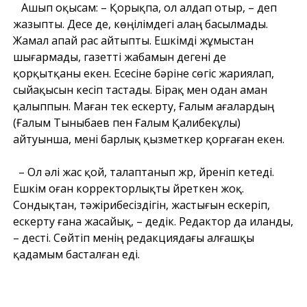
Ашып оқысам: – Қорықпа, ол алдап отыр, – деп
жазыпты. Десе де, көңілімдегі алаң басылмады.
Жамал апай рас айтыпты. Ешкімді жұмыстан
шығармады, газетті жабамын дегені де
қорқытқаны екен. Есесіне бәріне сөгіс жариялап,
сыйақысын кесіп тастады. Бірақ мен одан аман
қалыппын. Маған тек ескерту, Ғалым ағалардың
(Ғалым Тыныбаев пен Ғалым Қалибекұлы)
айтуынша, мені барлық қызметкер қорғаған екен.
– Ол әлі жас қой, талаптанып жүр, үйреніп кетеді.
Ешкім оған корректорлықты үйреткен жоқ.
Сондықтан, тәжірибесіздігін, жастығын ескеріп,
ескерту ғана жасайық, – дедік. Редактор да иланды,
– десті. Сөйтіп менің редакциядағы алғашқы
қадамым басталған еді.