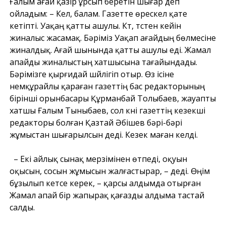
Ғалым ағай қазір ұрсып беретін шығар деп
ойладым: – Кел, балам. Газетте өрескел қате
кетіпті. Уақаң қатты ашулы. Күт, түстен кейін
жиналыс жасамақ. Бәріміз Уақап ағайдың бөлмесіне
жиналдық. Ағай шынында қатты ашулы еді. Жамал
апайды жиналыстың хатшысына тағайындады.
Бәрімізге қырғидай шүйлігіп отыр. Өз ісіне
немқұрайлы қараған газеттің бас редакторының
бірінші орынбасары Құрманбай Толыбаев, жауапты
хатшы Ғалым Тыныбаев, сол күні газеттің кезекші
редакторы болған Қазтай Әбішев бәрі-бәрі
жұмыстан шығарылсын деді. Кезек маған келді.
– Екі айлық сынақ мерзімінен өтпеді, оқуын
оқысын, сосын жұмысын жалғастырар, – деді. Өңім
бұзылып кетсе керек, – қарсы алдымда отырған
Жамал апай бір жапырақ қағазды алдыма тастай
салды.