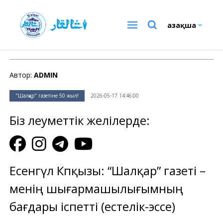
Қазақша
"Шалқар" газетіне 50 жыл!
Автор:
ADMIN
"Шалқар" газетіне 50 жыл!
2026-05-17 14:46:00
Біз әлеуметтік желілерде:
Есенгүл Кәпқызы: “Шалқар” газеті –
менің шығармашылығымның
бағдары іспетті (естелік-эссе)