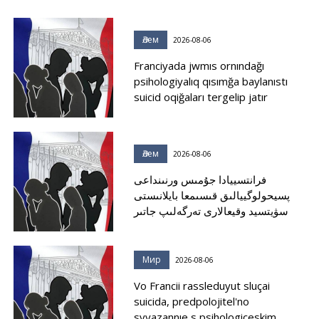
Әлем
2026-08-06
Franciyada jwmıs ornındağı
psihologiyalıq qısımğa baylanıstı
suicid oqiğaları tergelip jatır
Әлем
2026-08-06
فرانتسييادا جۇمىس ورنىنداعى
پسيحولوگييالىق قىسىمعا بايلانىستى
سۋيتسيد وقيعالارى تەرگەلىپ جاتىر
Мир
2026-08-06
Vo Francii rassleduyut sluçai
suicida, predpolojitel'no
svyazannıe s psihologiçeskim