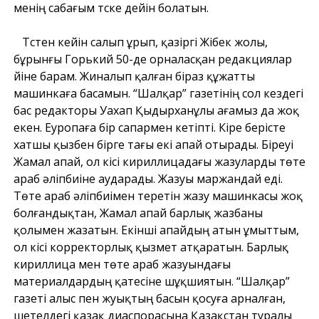
менің сабағым түске дейін болатын.
Түстен кейін салып ұрып, қазіргі Жібек жолы,
бұрынғы Горький 50-де орналасқан редакциялар
үйіне барам. Жиналып қалған біраз құжатты
машинкаға басамын. “Шалқар” газетінің сол кездегі
бас редакторы Уахап Қыдырханұлы ағамыз да жоқ
екен. Еуропаға бір сапармен кетіпті. Кіре берісте
хатшы қызбен бірге тағы екі апай отырады. Біреуі
Жамал апай, ол кісі кириллицадағы жазуларды төте
араб әліпбиіне аударады. Жазуы маржандай еді.
Төте араб әліпбиімен теретін жазу машинкасы жоқ
болғандықтан, Жамал апай барлық жазбаны
қолымен жазатын. Екінші апайдың атын ұмыттым,
ол кісі корректорлық қызмет атқаратын. Барлық
кириллица мен төте араб жазуындағы
материалдардың қатесіне шұқшиятын. “Шалқар”
газеті алыс пен жуықтың басын қосуға арналған,
шетелдегі қазақ диаспорасына Қазақстан туралы