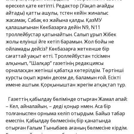
өрескел қате кетіпті. Редактор (Уақап ағайды
айтады) қатты ашулы, түстен кейін жиналыс
жасамақ. Сабақ өз жайына қалды. ҚазМУ
қалашығынан Көкбазарға дейін N9, N11
троллейбустар қатынайтын. Салып ұрып Жібек
жолы елуінші үйге кетіп барамын. Жол бойы не
ойламады дейсіз? Көкбазарға жеткенше бір
сағаттай уақыт өтті. Троллейбустан түсісімен
алқынып, “Шалқар” газетінің редакциясы
орналасқан жетінші қабатқа көтерілдім. Төртінші
курсты оқып жүрмін десем де, баламын ғой. Есікті
имене аштым. Қорқыныштан жүрегім атқақтап тұр.
Газеттің қабылдау бөлімінде отырған Жамал апай:
– Кел, айналайын, – деді қоңыр үнмен. Аса бір
толғаныспен орныма келіп отырдым. Байыз табар
емеспін. Қабылдау бөлмесінің бір қанатында
отырған Ғалым Тыныбаев ағаның бөлмесіне кірдім.