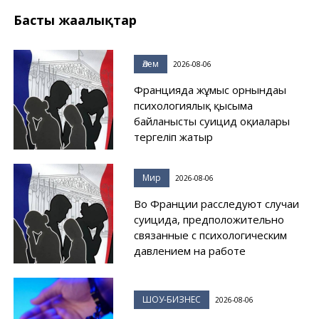
Басты жаңалықтар
Әлем
2026-08-06
Францияда жұмыс орнындағы
психологиялық қысымға
байланысты суицид оқиғалары
тергеліп жатыр
Мир
2026-08-06
Во Франции расследуют случаи
суицида, предположительно
связанные с психологическим
давлением на работе
ШОУ-БИЗНЕС
2026-08-06