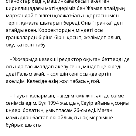
станоктар біздің машинкаға басып әкелген
кириллицадағы мәтіндеріміз бен Жамал апайдың
маржандай тізілген қолжазбасын қорғасынмен
теріп, қағазға шығарып береді. Оны “гранка” деп
атайды екен. Корректордың міндеті осы
гранкаларды біріне-бірін қосып, желімдеп алып,
оқу, қатесін табу.
– Жоғарыда кезекші редактор оқыған беттерді де
осында тасымалдап әкелу сенің міндетіңе кіреді, –
деді Ғалым ағай, – сол үшін сені осында ертіп
әкелдім. Келесіде өзің жол табасың ғой.
– Тауып қалармын, – дедім күмілжіп, әлі де өзіме
сенімсіз едім. Бұл 1994 жылдың Сәуір айының соңғы
күндері болатын, ұмытпасам 26-сы еді. Маған
мамырдан бастап екі айлық сынақ мерзіміне
бұйрық шықты.