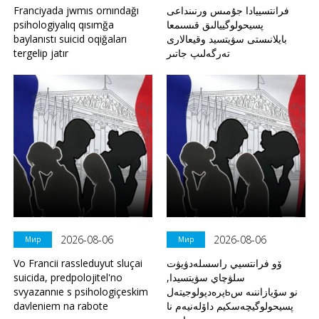
Franciyada jwmıs ornındağı
فرانتسييادا جۇمىس ورنىنداعى
psihologiyalıq qısımğa
پسيحولوگييالىق قىسىمعا
baylanıstı suicid oqiğaları
بايلانىستى سۋيتسيد وقيعالارى
tergelip jatır
تەرگەلىپ جاتىر
2026-08-06
2026-08-06
Мир
Мир
Vo Francii rassleduyut sluçai
ۆو فرانتسيي راسسلەدۋيۋت
suicida, predpolojitel'no
سلۋچاي سۋيتسيدا,
svyazannıe s psihologiçeskim
پرەدپولوجيتەلьنو سۆيازاننىە س
davleniem na rabote
پسيحولوگيچەسكيم داۆلەنيەم نا