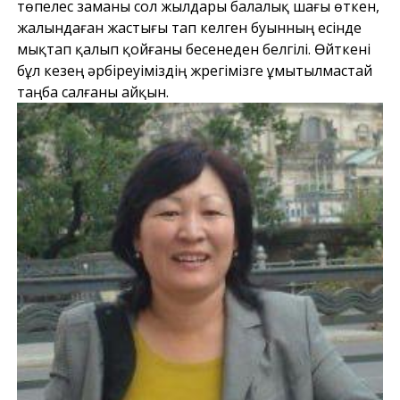
төпелес заманы сол жылдары балалық шағы өткен,
жалындаған жастығы тап келген буынның есінде
мықтап қалып қойғаны бесенеден белгілі. Өйткені
бұл кезең әрбіреуіміздің жүрегімізге ұмытылмастай
таңба салғаны айқын.