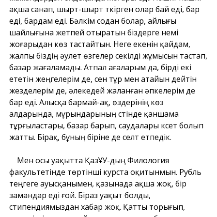
ақша санап, шырт-шырт түкірген олар бай еді, бар
еді, бардам еді. Бәлкім содан болар, айлығы
шайлығына жетпей отыратын біздерге үнемі
жоғарыдан көз тастайтын. Неге екенін қайдам,
жалпы біздің әулет өзгелер секілді жұмысын тастап,
базар жағаламады. Атпал ағаларым да, бірді екі
ететін жеңгелерім де, сен тұр мен атайын дейтін
жезделерім де, әлекедей жаланған әпкелерім де
бар еді. Алысқа бармай-ақ, өздерінің көз
алдарында, мұрындарының үстінде қаншама
тұрғыластары, базар барып, саудалары күсет болып
жатты. Бірақ, бұның біріне де селт етпедік.
Мен осы уақытта ҚазҰУ-дың Филология
факультетінде төртінші курста оқитынмын. Рубль
теңгеге ауысқанымен, қазынада ақша жоқ, бір
замандар еді ғой. Біраз уақыт болды,
стипендиямыздан хабар жоқ. Қатты торығып,