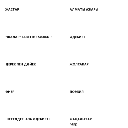
ЖАСТАР
АЛМАТЫ АЖАРЫ
"ШАЛҚАР" ГАЗЕТІНЕ 50 ЖЫЛ!
ӘДЕБИЕТ
ДЕРЕК ПЕН ДӘЙЕК
ЖОЛСАПАР
ӨНЕР
ПОЭЗИЯ
ШЕТЕЛДЕГІ ҚАЗАҚ ӘДЕБИЕТІ
ЖАҢАЛЫҚТАР
Мир