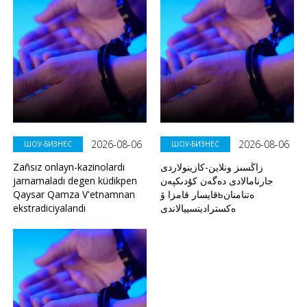
2026-08-06
2026-08-06
ШОУ-БИЗНЕС
ШОУ-БИЗНЕС
Zañsız onlayn-kazinolardı
زاڭسىز ونلاين-كازينولاردى
jarnamaladı degen küdikpen
جارنامالادى دەگەن كۇدىكپەن
Qaysar Qamza V'etnamnan
قايسار قامزا ۆьەتنامنان
ekstradiciyalandı
ەكستراديتسييالاندى