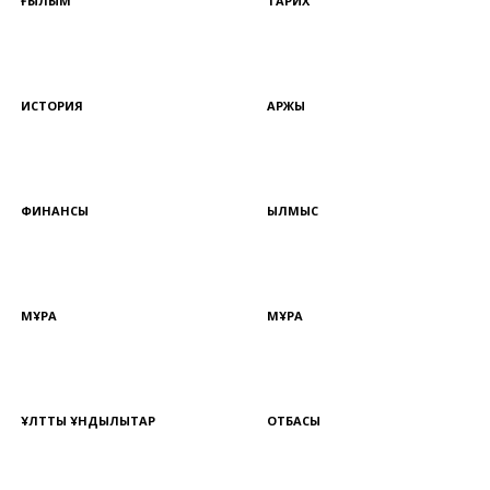
ҒЫЛЫМ
ТАРИХ
ИСТОРИЯ
ҚАРЖЫ
ФИНАНСЫ
ҚЫЛМЫС
МҰРА
МҰРА
ҰЛТТЫҚ ҚҰНДЫЛЫҚТАР
ОТБАСЫ