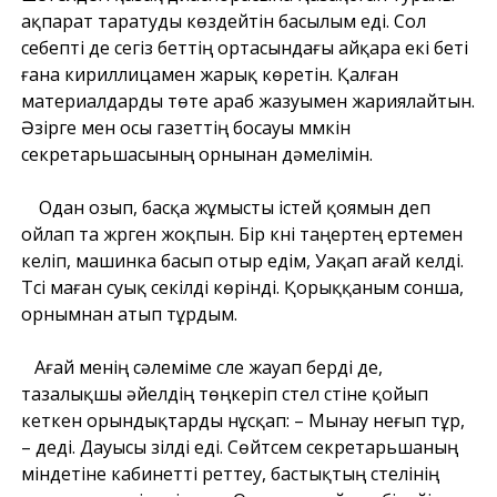
ақпарат таратуды көздейтін басылым еді. Сол
себепті де сегіз беттің ортасындағы айқара екі беті
ғана кириллицамен жарық көретін. Қалған
материалдарды төте араб жазуымен жариялайтын.
Әзірге мен осы газеттің босауы мүмкін
секретарьшасының орнынан дәмелімін.
Одан озып, басқа жұмысты істей қоямын деп
ойлап та жүрген жоқпын. Бір күні таңертең ертемен
келіп, машинка басып отыр едім, Уақап ағай келді.
Түсі маған суық секілді көрінді. Қорыққаным сонша,
орнымнан атып тұрдым.
Ағай менің сәлеміме сүле жауап берді де,
тазалықшы әйелдің төңкеріп үстел үстіне қойып
кеткен орындықтарды нұсқап: – Мынау неғып тұр,
– деді. Дауысы зілді еді. Сөйтсем секретарьшаның
міндетіне кабинетті реттеу, бастықтың үстелінің