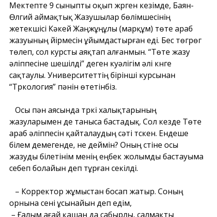
Мектепте 9 сыныпты оқып жүрген кезімде, Баян-
Өлгий аймақтық Жазушылар бөлімшесінің
жетекшісі Кәкей Жаңжұңұлы (марқұм) төте араб
жазуының үйірмесін ұйымдастырған еді. Бес төгрөг
төлеп, сол курсты аяқтап алғанмын. “Төте жазу
әліппесіне шешілді” деген куәлігім әлі күнге
сақтаулы. Университеттің бірінші курсынан
“Түркология” пәнін өтетінбіз.
Осы пән аясында түркі халықтарының
жазуларымен де таныса бастадық. Сол кезде Төте
араб әліппесін қайталаудың сәті түскен. Ендеше
білем демегенде, не деймін? Оның үстіне осы
жазуды білетінім менің еңбек жолымды бастауыма
себеп болайын деп тұрған секілді.
– Корректор жұмыстан босап жатыр. Соның
орнына сені ұсынайын деп едім,
– Ғалым ағай қашан да сабырлы, салмақты