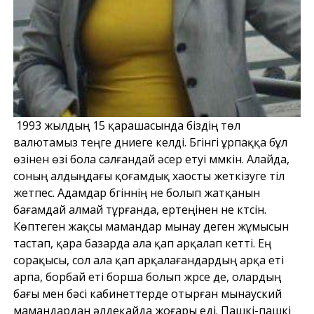
1993 жылдың 15 қарашасында біздің төл
валютамыз теңге дүниеге келді. Бүгінгі ұрпаққа бұл
өзінен өзі бола салғандай әсер етуі мүмкін. Алайда,
соның алдыңдағы қоғамдық хаосты жеткізуге тіл
жетпес. Адамдар бүгіннің не болып жатқанын
бағамдай алмай тұрғанда, ертеңінен не күтсін.
Көптеген жақсы мамандар мынау деген жұмысын
тастап, қара базарда ала қап арқалап кетті. Ең
сорақысы, сол ала қап арқалағандардың арқа еті
арпа, борбай еті борша болып жүрсе де, олардың
бағы мен бәсі кабинеттерде отырған мынауский
мамандардан әлдеқайда жоғары еді. Пашкі-пашкі