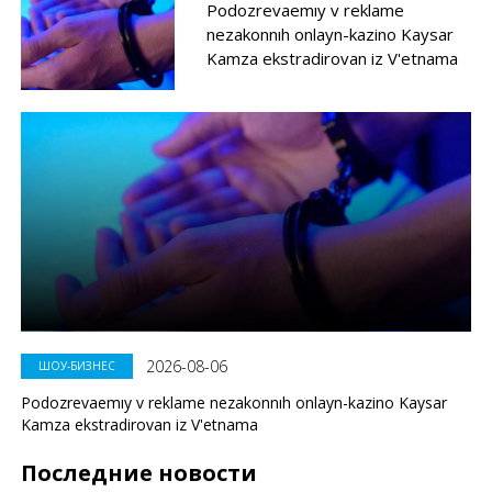
Podozrevaemıy v reklame
nezakonnıh onlayn-kazino Kaysar
Kamza ekstradirovan iz V'etnama
2026-08-06
ШОУ-БИЗНЕС
Podozrevaemıy v reklame nezakonnıh onlayn-kazino Kaysar
Kamza ekstradirovan iz V'etnama
Последние новости