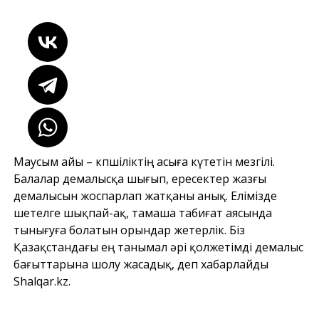
Маусым айы – көпшіліктің асыға күтетін мезгілі.
Балалар демалысқа шығып, ересектер жазғы
демалысын жоспарлап жатқаны анық. Елімізде
шетелге шықпай-ақ, тамаша табиғат аясында
тынығуға болатын орындар жетерлік. Біз
Қазақстандағы ең танымал әрі қолжетімді демалыс
бағыттарына шолу жасадық, деп хабарлайды
Shalqar.kz
.