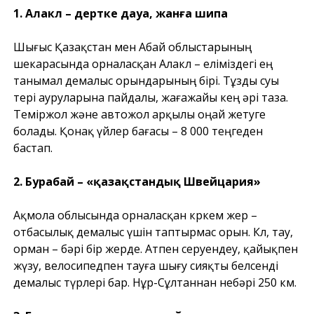
1. Алакөл – дертке дауа, жанға шипа
Шығыс Қазақстан мен Абай облыстарының
шекарасында орналасқан Алакөл – еліміздегі ең
танымал демалыс орындарының бірі. Тұзды суы
тері ауруларына пайдалы, жағажайы кең әрі таза.
Теміржол және автожол арқылы оңай жетуге
болады. Қонақ үйлер бағасы – 8 000 теңгеден
бастап.
2. Бурабай – «қазақстандық Швейцария»
Ақмола облысында орналасқан көркем жер –
отбасылық демалыс үшін таптырмас орын. Көл, тау,
орман – бәрі бір жерде. Атпен серуендеу, қайықпен
жүзу, велосипедпен тауға шығу сияқты белсенді
демалыс түрлері бар. Нұр-Сұлтаннан небәрі 250 км.