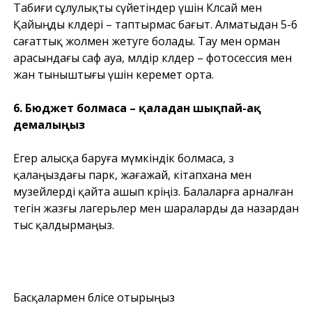
Табиғи сұлулықты сүйетіндер үшін Көлсай мен
Қайыңды көлдері – таптырмас бағыт. Алматыдан 5-6
сағаттық жолмен жетуге болады. Тау мен орман
арасындағы саф ауа, мөлдір көлдер – фотосессия мен
жан тыныштығы үшін керемет орта.
6. Бюджет болмаса – қаладан шықпай-ақ
демалыңыз
Егер алысқа баруға мүмкіндік болмаса, өз
қалаңыздағы парк, жағажай, кітапхана мен
музейлерді қайта ашып көріңіз. Балаларға арналған
тегін жазғы лагерьлер мен шараларды да назардан
тыс қалдырмаңыз.
Басқалармен бөлісе отырыңыз