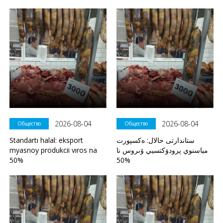
2026-08-04
2026-08-04
Общество
Общество
Standartı halal: eksport
ستاندارتى حالال: ەكسپورت
myasnoy produkcii vıros na
مياسنوي پرودۋكتسيي ۆىروس نا
50%
50%