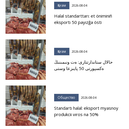
Қоғам
2026-08-04
Halal standarttarı: et öniminiñ
eksportı 50 payızğa östi
Қоғам
2026-08-04
حالال ستاندارتتارى: ەت ونىمىنىڭ
ەكسپورتى 50 پايىزعا وستى
Общество
2026-08-04
Standartı halal: eksport myasnoy
produkcii vıros na 50%