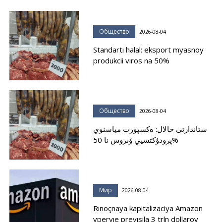
Общество
2026-08-04
Standartı halal: eksport myasnoy
produkcii vıros na 50%
Общество
2026-08-04
ستاندارتى حالال: ەكسپورت مياسنوي
پرودۋكتسيي ۆىروس نا 50%
Мир
2026-08-04
Rınoçnaya kapitalizaciya Amazon
vpervıe prevısila 3 trln dollarov