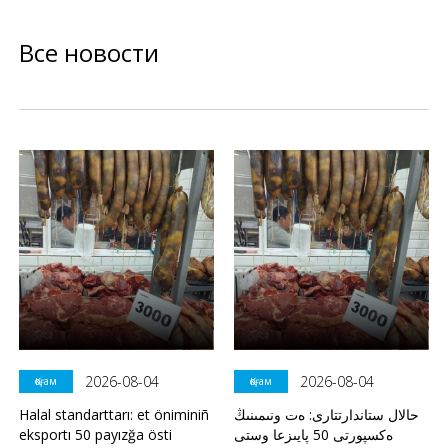
Все новости
2026-08-04
2026-08-04
Қоғам
Қоғам
Halal standarttarı: et öniminiñ
حالال ستاندارتتارى: ەت ونىمىنىڭ
eksportı 50 payızğa östi
ەكسپورتى 50 پايىزعا وستى