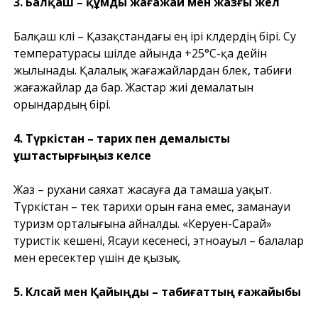
3. Балқаш – құмды жағажай мен жазғы жел
Балқаш көлі – Қазақстандағы ең ірі көлдердің бірі. Су
температурасы шілде айында +25°C-қа дейін
жылынады. Қалалық жағажайлардан бөлек, табиғи
жағажайлар да бар. Жастар жиі демалатын
орындардың бірі.
4. Түркістан – тарих пен демалысты
ұштастырғыңыз келсе
Жаз – рухани саяхат жасауға да тамаша уақыт.
Түркістан – тек тарихи орын ғана емес, заманауи
туризм орталығына айналды. «Керуен-Сарай»
туристік кешені, Ясауи кесенесі, этноауыл – балалар
мен ересектер үшін де қызық.
5. Көлсай мен Қайыңды – табиғаттың ғажайыбы