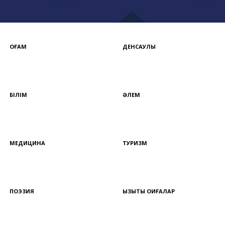
ҚОҒАМ
ДЕНСАУЛЫҚ
БІЛІМ
ӘЛЕМ
МЕДИЦИНА
ТУРИЗМ
ПОЭЗИЯ
ҚЫЗЫҚТЫ ОҚИҒАЛАР