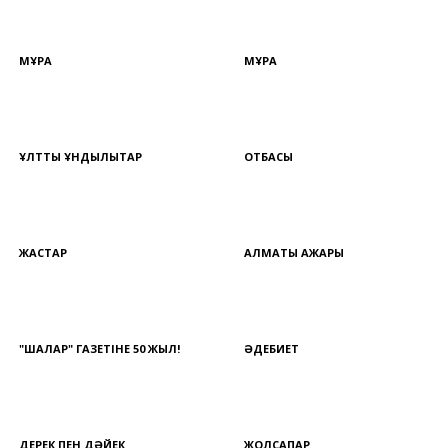
МҰРА
МҰРА
ҰЛТТЫҚ ҚҰНДЫЛЫҚТАР
ОТБАСЫ
ЖАСТАР
АЛМАТЫ АЖАРЫ
"ШАЛҚАР" ГАЗЕТІНЕ 50 ЖЫЛ!
ӘДЕБИЕТ
ДЕРЕК ПЕН ДӘЙЕК
ЖОЛСАПАР