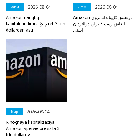
2026-08-04
2026-08-04
Әлем
Әлем
Amazon narıqtıq
Amazon نارىقتىق كاپيتالداندىرۋى
kapitaldandıruı alğaş ret 3 trln
العاش رەت 3 ترلن دوللاردان
dollardan astı
استى
2026-08-04
Мир
Rınoçnaya kapitalizaciya
Amazon vpervıe prevısila 3
trln dollarov