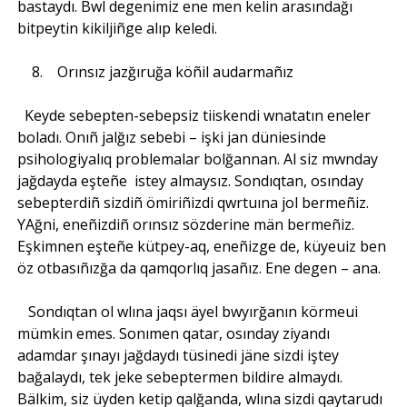
bastaydı. Bwl degenimiz ene men kelin arasındağı
bitpeytin kikiljiñge alıp keledi.
8. Orınsız jazğıruğa köñil audarmañız
Keyde sebepten-sebepsiz tiiskendi wnatatın eneler
boladı. Onıñ jalğız sebebi – işki jan düniesinde
psihologiyalıq problemalar bolğannan. Al siz mwnday
jağdayda eşteñe istey almaysız. Sondıqtan, osınday
sebepterdiñ sizdiñ ömiriñizdi qwrtuına jol bermeñiz.
YAğni, eneñizdiñ orınsız sözderine män bermeñiz.
Eşkimnen eşteñe kütpey-aq, eneñizge de, küyeuiz ben
öz otbasıñızğa da qamqorlıq jasañız. Ene degen – ana.
Sondıqtan ol wlına jaqsı äyel bwyırğanın körmeui
mümkin emes. Sonımen qatar, osınday ziyandı
adamdar şınayı jağdaydı tüsinedi jäne sizdi iştey
bağalaydı, tek jeke sebeptermen bildire almaydı.
Bälkim, siz üyden ketip qalğanda, wlına sizdi qaytarudı