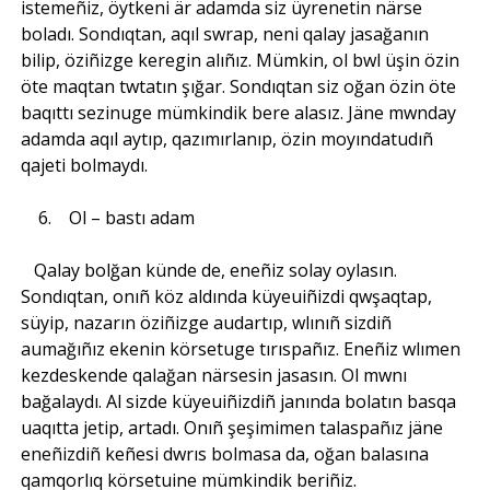
istemeñiz, öytkeni är adamda siz üyrenetin närse
boladı. Sondıqtan, aqıl swrap, neni qalay jasağanın
bilip, öziñizge keregin alıñız. Mümkin, ol bwl üşin özin
öte maqtan twtatın şığar. Sondıqtan siz oğan özin öte
baqıttı sezinuge mümkindik bere alasız. Jäne mwnday
adamda aqıl aytıp, qazımırlanıp, özin moyındatudıñ
qajeti bolmaydı.
6. Ol – bastı adam
Qalay bolğan künde de, eneñiz solay oylasın.
Sondıqtan, onıñ köz aldında küyeuiñizdi qwşaqtap,
süyip, nazarın öziñizge audartıp, wlınıñ sizdiñ
aumağıñız ekenin körsetuge tırıspañız. Eneñiz wlımen
kezdeskende qalağan närsesin jasasın. Ol mwnı
bağalaydı. Al sizde küyeuiñizdiñ janında bolatın basqa
uaqıtta jetip, artadı. Onıñ şeşimimen talaspañız jäne
eneñizdiñ keñesi dwrıs bolmasa da, oğan balasına
qamqorlıq körsetuine mümkindik beriñiz.