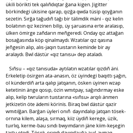
ükili börikti tek qalıñdıqtar ğana kigen. Jigitter
börkindegi ükisine qarap, qızğa qwda tüsip qoyğanın
sezetin. Sırğa tağudıñ tağı bir tälimdik mäni - qız kelin
bolatının qız kezinen bilip, üy şaruasına erte aralasıp,
ülken ömirge zañdarın meñgeredi. Onday qız attağan
bosağasında köp qinalmaydı. Wzatılar qız qasına
jeñgesin alıp, alıs-jaqın tuıstarın keminde bir ay
aralaydı. Bwl dästür «qız tanısu» dep ataladı.
Sıñsu – «qız tanısuda» aytılatın wzatılar qızdıñ äni.
Erkeletip ösirgen ata-anasın, öz üyindegi baqıttı şağın,
ol künderdiñ arta qalıp jatqanın, ösken üyinen wzap
ketetinin änge qosıp, özin wmıtpay, sağındırmay eske
alıp, kelip twruların tuıstarına «sıñsu» arqılı änmen
jetkizetin öte ädemi körinis. Biraq bwl dästür qazir
wmıtılğan. Barğan üyleri onıñ dayındalıp jatqan tösek-
ornına kilem, alaşa, sırmaq, kiiz üydiñ kerege, üzik,
tuırlıq, kerme-bau sındı bwyımdarın jäne kiim-keşegin
tartu etedi. Tösek-orındı dayındauğa auıl-aymaq