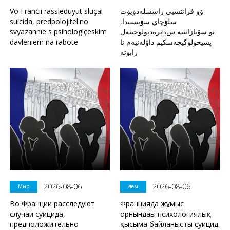
Vo Francii rassleduyut sluçai
ۆو فرانتسيي راسسلەدۋيۋت
suicida, predpolojitel'no
سلۋچاي سۋيتسيدا,
svyazannıe s psihologiçeskim
پرەدپولوجيتەلьنو سۆيازاننىە س
davleniem na rabote
پسيحولوگيچەسكيم داۆلەنيەم نا
رابوتە
2026-08-06
2026-08-06
Мир
Әлем
Во Франции расследуют
Францияда жұмыс
случаи суицида,
орнындағы психологиялық
предположительно
қысымға байланысты суицид