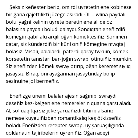
Şeksiz keñester berip, ömirdi üyretetin ene köbinese
bir ğana qajettilikti jüzege asıradı. Ol – wlına paydalı
bolu, yağni kelinin üyrete beretin ene äli de öz
balasına paydalı boludı qalaydı. Sondıqtan eneñizdiñ
kömegin qabıl alu arqılı oğan kömektesiñiz. Sonımen
qatar, siz künderdiñ bir küni onıñ kömegine mwqtaj
bolasız. Mısalı, balalardı, päterdi qaray twruın, kömek
körsetetin tanıstarı bar-joğın swrap, ötinuiñiz mümkin.
Siz eneñizden kömek swray otırıp, oğan keremet sıylıq
jasaysız. Biraq, onı ayağannan jasaytınday bolıp
sezinuine jol bermeñiz.
Eneñizge ünemi balalar äjesin sağınıp, swraydı
deseñiz kez-kelgen ene nemerelerin quana qarsı aladı.
Al, sol uaqıtqa siz jeke şaruañızdı bitirip alsañız
nemese küyeuiñizben romantikalıq keş ötkizseñiz
boladı. Eneñizden recepter swrap, üy şaruaşılığında
qoldanatın täjiribelerin üyreniñiz. Oğan ädeyi