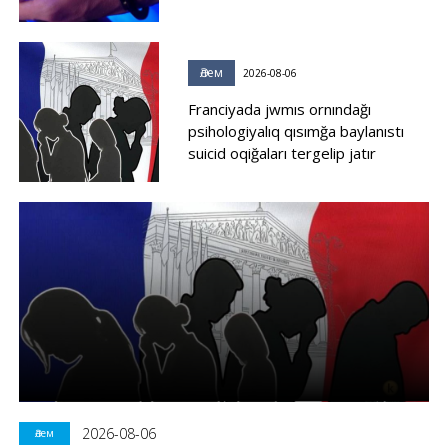
Әлем
2026-08-06
Franciyada jwmıs ornındağı
psihologiyalıq qısımğa baylanıstı
suicid oqiğaları tergelip jatır
2026-08-06
Әлем