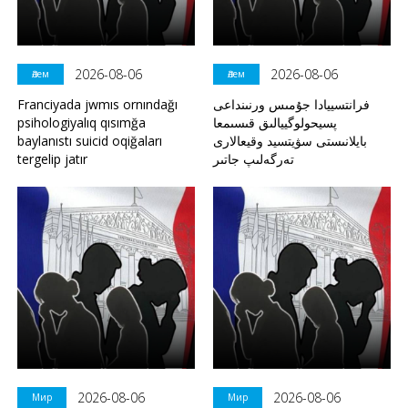
2026-08-06
2026-08-06
Әлем
Әлем
Franciyada jwmıs ornındağı
فرانتسييادا جۇمىس ورنىنداعى
psihologiyalıq qısımğa
پسيحولوگييالىق قىسىمعا
baylanıstı suicid oqiğaları
بايلانىستى سۋيتسيد وقيعالارى
tergelip jatır
تەرگەلىپ جاتىر
2026-08-06
2026-08-06
Мир
Мир