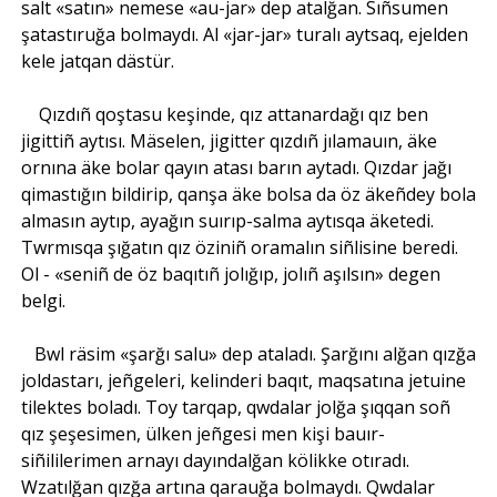
salt «satın» nemese «au-jar» dep atalğan. Sıñsumen
şatastıruğa bolmaydı. Al «jar-jar» turalı aytsaq, ejelden
kele jatqan dästür.
Qızdıñ qoştasu keşinde, qız attanardağı qız ben
jigittiñ aytısı. Mäselen, jigitter qızdıñ jılamauın, äke
ornına äke bolar qayın atası barın aytadı. Qızdar jağı
qimastığın bildirip, qanşa äke bolsa da öz äkeñdey bola
almasın aytıp, ayağın suırıp-salma aytısqa äketedi.
Twrmısqa şığatın qız öziniñ oramalın siñlisine beredi.
Ol - «seniñ de öz baqıtıñ jolığıp, jolıñ aşılsın» degen
belgi.
Bwl räsim «şarğı salu» dep ataladı. Şarğını alğan qızğa
joldastarı, jeñgeleri, kelinderi baqıt, maqsatına jetuine
tilektes boladı. Toy tarqap, qwdalar jolğa şıqqan soñ
qız şeşesimen, ülken jeñgesi men kişi bauır-
siñililerimen arnayı dayındalğan kölikke otıradı.
Wzatılğan qızğa artına qarauğa bolmaydı. Qwdalar