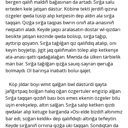
bergen qalıñ maldıñ bağasınan da artadı. Sırğa salu
erteden kele jatqan dästür. Köbine tekti jerdiñ qızına
özgeler qwda tüsip alıp ketpesin dep aldın ala sırğa
taqqan. Qızğa sırğa taqpas bwrın onıñ ata-anasınıñ
rwqsatın aladı. Keyde jaqsı aralasatın dostar wl-qızdarı
besikte jatqan kezinde qwda bolısıp, sırğa tağıp,
ayttırıp qoyatın. Sırğa tağılğan qız qalıñdıq atalıp, onı
keyin boyjetip, jigit jaq qalıñmalın tölep alıp ketkenşe
ata-anası qattı qadağalağan. Mwnda da ülken tärbielik
män bar. Sırğa tağılğan qızğa sauıq-sayran qwruğa
bolmaydı. Ol barınşa inabattı boluı qajet.
Köp jıldar boyı wmıt qalğan bwl dästürdi qayta
jañğırtpaq bolğan halıq oğan özgertuler engizip alğan.
Sırğa taqqan qızdıñ bası bos emes ekenin özgeler bilu
üşin erekşelep, altın salğan. Sırğa salıp ketken qızdı
qwdalar alıp ketuge barğanda «Osı elde bizdiñ altınımız
bar edi, soğan keldik» dep qalıñdıqtı altınğa teñeytin.
Keyde sırğanıñ ornına qızğa üki taqqan. Sondıqtan da