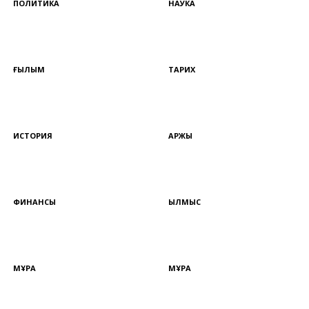
ПОЛИТИКА
НАУКА
ҒЫЛЫМ
ТАРИХ
ИСТОРИЯ
ҚАРЖЫ
ФИНАНСЫ
ҚЫЛМЫС
МҰРА
МҰРА