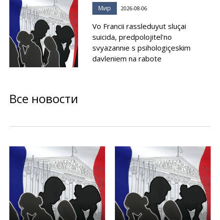
Мир
2026-08-06
Vo Francii rassleduyut sluçai
suicida, predpolojitel'no
svyazannıe s psihologiçeskim
davleniem na rabote
Все новости