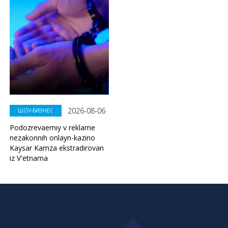
2026-08-06
ШОУ-БИЗНЕС
Podozrevaemıy v reklame
nezakonnıh onlayn-kazino
Kaysar Kamza ekstradirovan
iz V'etnama