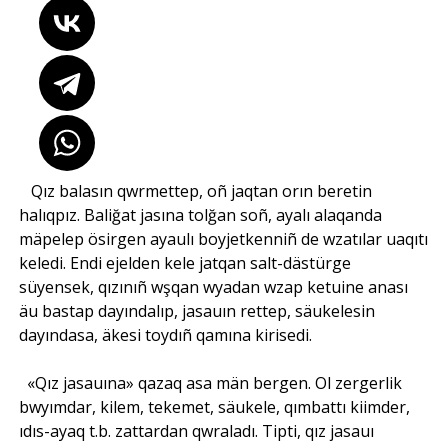
Qız balasın qwrmettep, oñ jaqtan orın beretin
halıqpız. Baliğat jasına tolğan soñ, ayalı alaqanda
mäpelep ösirgen ayaulı boyjetkenniñ de wzatılar uaqıtı
keledi. Endi ejelden kele jatqan salt-dästürge
süyensek, qızınıñ wşqan wyadan wzap ketuine anası
äu bastap dayındalıp, jasauın rettep, säukelesin
dayındasa, äkesi toydıñ qamına kirisedi.
«Qız jasauına» qazaq asa män bergen. Ol zergerlik
bwyımdar, kilem, tekemet, säukele, qımbattı kiimder,
ıdıs-ayaq t.b. zattardan qwraladı. Tipti, qız jasauı