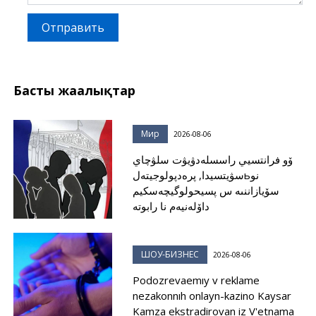
Отправить
Басты жаңалықтар
Мир
2026-08-06
ۆو فرانتسيي راسسلەدۋيۋت سلۋچاي
سۋيتسيدا, پرەدپولوجيتەلьنو
سۆيازاننىە س پسيحولوگيچەسكيم
داۆلەنيەم نا رابوتە
ШОУ-БИЗНЕС
2026-08-06
Podozrevaemıy v reklame
nezakonnıh onlayn-kazino Kaysar
Kamza ekstradirovan iz V'etnama