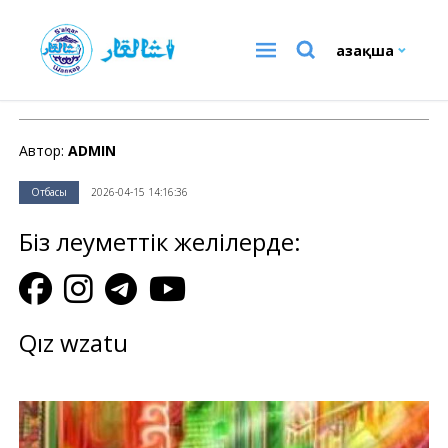
Қазақша
Отбасы
Автор:
ADMIN
Отбасы
2026-04-15 14:16:36
Біз әлеуметтік желілерде:
Qız wzatu