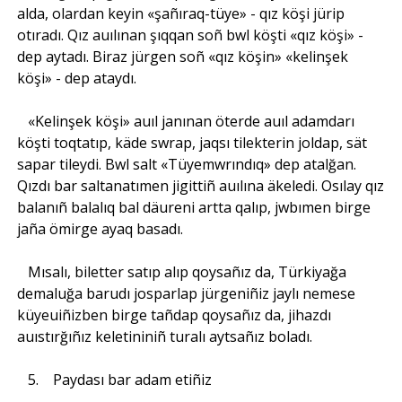
alda, olardan keyin «şañıraq-tüye» - qız köşi jürip
otıradı. Qız auılınan şıqqan soñ bwl köşti «qız köşi» -
dep aytadı. Biraz jürgen soñ «qız köşin» «kelinşek
köşi» - dep ataydı.
«Kelinşek köşi» auıl janınan öterde auıl adamdarı
köşti toqtatıp, käde swrap, jaqsı tilekterin joldap, sät
sapar tileydi. Bwl salt «Tüyemwrındıq» dep atalğan.
Qızdı bar saltanatımen jigittiñ auılına äkeledi. Osılay qız
balanıñ balalıq bal däureni artta qalıp, jwbımen birge
jaña ömirge ayaq basadı.
Mısalı, biletter satıp alıp qoysañız da, Türkiyağa
demaluğa barudı josparlap jürgeniñiz jaylı nemese
küyeuiñizben birge tañdap qoysañız da, jihazdı
auıstırğıñız keletininiñ turalı aytsañız boladı.
5. Paydası bar adam etiñiz