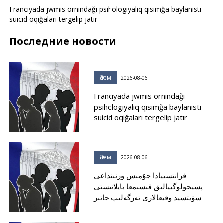
Franciyada jwmıs ornındağı psihologiyalıq qısımğa baylanıstı
suicid oqiğaları tergelip jatır
Последние новости
Әлем
2026-08-06
Franciyada jwmıs ornındağı
psihologiyalıq qısımğa baylanıstı
suicid oqiğaları tergelip jatır
Әлем
2026-08-06
فرانتسييادا جۇمىس ورنىنداعى
پسيحولوگييالىق قىسىمعا بايلانىستى
سۋيتسيد وقيعالارى تەرگەلىپ جاتىر