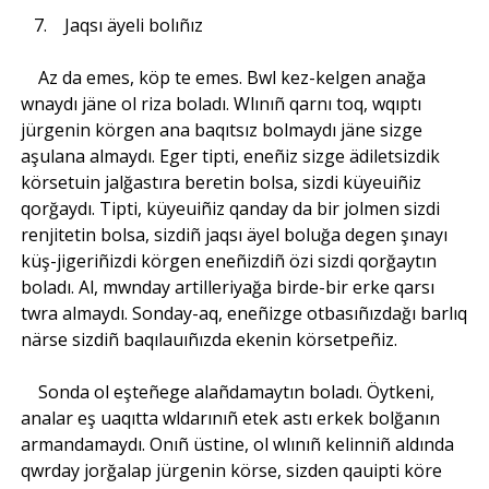
7. Jaqsı äyeli bolıñız
Az da emes, köp te emes. Bwl kez-kelgen anağa
wnaydı jäne ol riza boladı. Wlınıñ qarnı toq, wqıptı
jürgenin körgen ana baqıtsız bolmaydı jäne sizge
aşulana almaydı. Eger tipti, eneñiz sizge ädiletsizdik
körsetuin jalğastıra beretin bolsa, sizdi küyeuiñiz
qorğaydı. Tipti, küyeuiñiz qanday da bir jolmen sizdi
renjitetin bolsa, sizdiñ jaqsı äyel boluğa degen şınayı
küş-jigeriñizdi körgen eneñizdiñ özi sizdi qorğaytın
boladı. Al, mwnday artilleriyağa birde-bir erke qarsı
twra almaydı. Sonday-aq, eneñizge otbasıñızdağı barlıq
närse sizdiñ baqılauıñızda ekenin körsetpeñiz.
Sonda ol eşteñege alañdamaytın boladı. Öytkeni,
analar eş uaqıtta wldarınıñ etek astı erkek bolğanın
armandamaydı. Onıñ üstine, ol wlınıñ kelinniñ aldında
qwrday jorğalap jürgenin körse, sizden qauipti köre