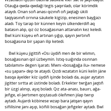
Otauğa qwda-qwdaği tegis şaqırıladı, olar körimdik
ataydı. Onan soñ anası qızınıñ oñ jaqtağı ükili
taqiyasınıñ ornına säukele kigizip, enesinen bayğazı
aladı. Toy tarap bir künnen keyin ülkenderdiñ aq
batasın alıp, qız öz bosağasınan attanatın kez keledi.
Bwl küni küyeu eñ artınan şığıp, qayın jwrtınıñ
bosağasına bir şapan ilip ketedi.
Bwl küyeu jigittiñ «Osı üydiñ men de bir wlımın,
bosağasınan qol üzbeymin. Istıq-suığında osınnan
tabılamın» degen işaratı. Mwnı «bosağağa ilu» nemese
«su şapan» dep te ataydı. Qızdı wzatatın küni kelin jäne
basqa äyelder kiiz üydiñ işinde boladı da, aujar aytatın
jigitter sırtta at üstinde boladı. Erkekter twrğan jaqtıñ
bir üzgi alınıp, aşıq boladı. Qız ata-anası, bauırı, ağa-
jeñge, el-jwrtımen qoştasudı öleñmen jılap twrıp
aytadı. Aujardı köbinese wzap bara jatqan qayın
siñilisine janı aşıp, köñili bosağan jeñgeler aytadı. Bwl