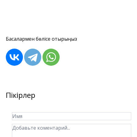
Басқалармен бөлісе отырыңыз
Пікірлер