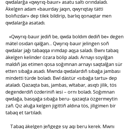
qwdalarğa «qwyrıq-bauır» asatu saltı orındaladı.
Äkelgen adam «bauırday jaqın, qwyrıqtay tätti
bolıñızdar» dep tilek bildirip, barlıq qonaqtar men
qwdalarğa asatadı.
«Qwyrıq-bauır jediñ be, qwda boldım dediñ be» degen
mätel osıdan qalğan… Qwyrıq-bauır jelingen soñ
qwdalar jağı tabaqqa ırımdap aqşa saladı. Bwnı tabaq
äkelgen kelinder özara bölip aladı. Arnayı soyılğan
maldıñ jas etimen qosa soğımnan arnayı saqtalğan sür
etten sıbağa asadı. Mwnda qwdalardıñ sıbağa jambası
mindetti türde boladı. Bwl dästür «sıbağa tartu» dep
ataladı. Qazaqta bas, jambas, wltabar, asıqtı jilik, tös
degenderdiñ özderiniñ iesi – ornı boladı. Soğımnan
qwdağa, basqağa sıbağa beru- qazaqta özgermeytin
zañ. Qız aluğa kelgen jigittiñ aldına tös, jiligimen bir
tabaq et tartıladı.
Tabaq äkelgen jeñgege sıy aqı beru kerek. Mwnı