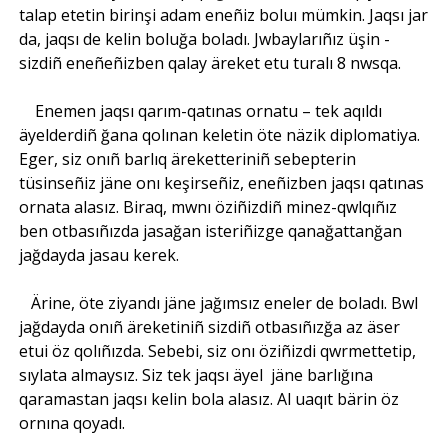
talap etetin birinşi adam eneñiz boluı mümkin. Jaqsı jar
da, jaqsı de kelin boluğa boladı. Jwbaylarıñız üşin -
sizdiñ eneñeñizben qalay äreket etu turalı 8 nwsqa.
Enemen jaqsı qarım-qatınas ornatu – tek aqıldı
äyelderdiñ ğana qolınan keletin öte näzik diplomatiya.
Eger, siz onıñ barlıq äreketteriniñ sebepterin
tüsinseñiz jäne onı keşirseñiz, eneñizben jaqsı qatınas
ornata alasız. Biraq, mwnı öziñizdiñ minez-qwlqıñız
ben otbasıñızda jasağan isteriñizge qanağattanğan
jağdayda jasau kerek.
Ärine, öte ziyandı jäne jağımsız eneler de boladı. Bwl
jağdayda onıñ äreketiniñ sizdiñ otbasıñızğa az äser
etui öz qolıñızda. Sebebi, siz onı öziñizdi qwrmettetip,
sıylata almaysız. Siz tek jaqsı äyel jäne barlığına
qaramastan jaqsı kelin bola alasız. Al uaqıt bärin öz
ornına qoyadı.