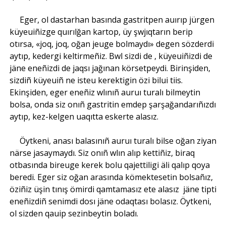
Eger, ol dastarhan basında gastritpen auırıp jürgen
küyeuiñizge quırılğan kartop, üy şwjıqtarın berip
otırsa, «joq, joq, oğan jeuge bolmaydı» degen sözderdi
aytıp, kedergi keltirmeñiz. Bwl sizdi de , küyeuiñizdi de
jäne eneñizdi de jaqsı jağınan körsetpeydi. Birinşiden,
sizdiñ küyeuiñ ne isteu kerektigin özi bilui tiis.
Ekinşiden, eger eneñiz wlınıñ auruı turalı bilmeytin
bolsa, onda siz onıñ gastritin emdep şarşağandarıñızdı
aytıp, kez-kelgen uaqıtta eskerte alasız.
Öytkeni, anası balasınıñ auruı turalı bilse oğan ziyan
närse jasaymaydı. Siz onıñ wlın alıp kettiñiz, biraq
otbasında bireuge kerek bolu qajettiligi äli qalıp qoya
beredi. Eger siz oğan arasında kömektesetin bolsañız,
öziñiz üşin tınış ömirdi qamtamasız ete alasız jäne tipti
eneñizdiñ senimdi dosı jäne odaqtası bolasız. Öytkeni,
ol sizden qauip sezinbeytin boladı.