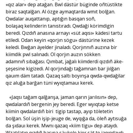
«qız alar» dep atağan. Bwl dästür büginde oñtüstikte
biraz saqtalğan. Al özge aymaqtarda wmıt bolğan.
Qwdalar auqattanıp, aptığın basqan soñ,
bolaşaq kelinderin tanıstıradı. Qwdaği körimdigin
beredi. Qızdıñ anasına arnayı «süt aqısı» kädesi tartu
etiledi. Odan keyin «qorjın sögu» dästürine kezek
keledi. Bwğan äyelder jinaladı. Qorjınnıñ auzına bir
kiimdik pwl salınadı. Ol qorjın auzın sökken
adamnıñ sıbağası. Qımbat, jağalı kiimderdi qızdıñ äke-
şeşesine kigizedi. Al qorjındağı tağamnan bar jiılğan
qauım däm tatadı. Qazaq saltı boyınşa qwda-qwdağilar
qız aluğa barğan tüni wyıqtamauı kerek.
«Jaqsı tağam qalğanşa, jaman qarın jarılısın» dep,
qwdalardıñ bergenin jey beredi. Eger wyıqtap ketse
kiimin qwdalardıñ biri tigip tastap, ayıp töletetin
bolğan. Sol üşin işip-jeuge de, wyqığa da, öleñ aytısuğa
da şıdauı kerek. Mwnı qazaq «kiim tigu» dep ataydı.
Wzatılatın qızdıñ basına säukele kier sät te jaqındaydı.