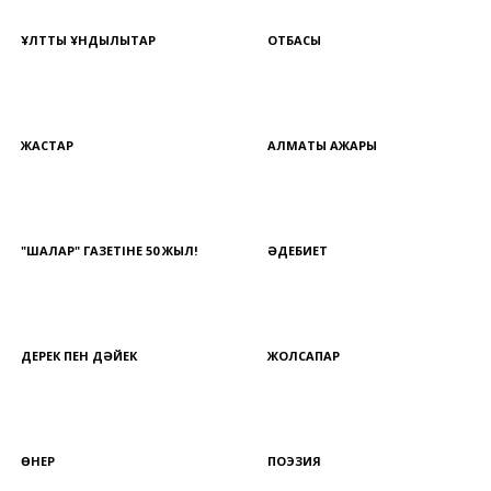
ҰЛТТЫҚ ҚҰНДЫЛЫҚТАР
ОТБАСЫ
ЖАСТАР
АЛМАТЫ АЖАРЫ
"ШАЛҚАР" ГАЗЕТІНЕ 50 ЖЫЛ!
ӘДЕБИЕТ
ДЕРЕК ПЕН ДӘЙЕК
ЖОЛСАПАР
ӨНЕР
ПОЭЗИЯ