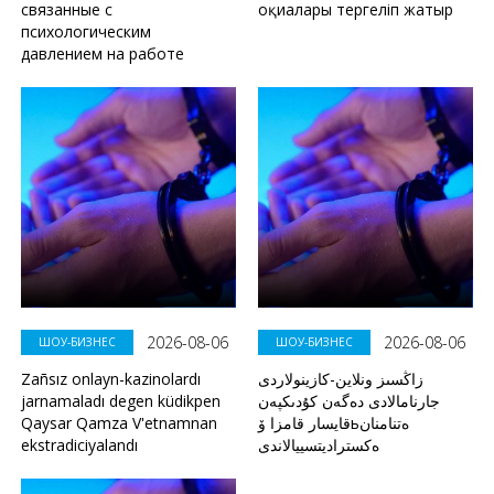
связанные с
оқиғалары тергеліп жатыр
психологическим
давлением на работе
2026-08-06
2026-08-06
ШОУ-БИЗНЕС
ШОУ-БИЗНЕС
Zañsız onlayn-kazinolardı
زاڭسىز ونلاين-كازينولاردى
jarnamaladı degen küdikpen
جارنامالادى دەگەن كۇدىكپەن
Qaysar Qamza V'etnamnan
قايسار قامزا ۆьەتنامنان
ekstradiciyalandı
ەكستراديتسييالاندى